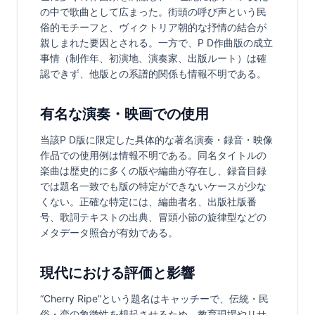
の中で歌曲として広まった。街頭の呼び声という民
俗的モチーフと、ヴィクトリア朝的な抒情の結合が
親しまれた要因とされる。一方で、P D作曲版の成立
事情（制作年、初演地、演奏家、出版ルート）は確
認できず、他版との系譜的関係も情報不明である。
有名な演奏・映画での使用
当該P D版に限定した具体的な著名演奏・録音・映像
作品での使用例は情報不明である。同名タイトルの
楽曲は歴史的に多くの版や編曲が存在し、録音目録
では題名一致でも版の特定ができないケースが少な
くない。正確な特定には、編曲者名、出版社版番
号、歌詞テキストの出典、冒頭小節の旋律型などの
メタデータ照合が有効である。
現代における評価と影響
“Cherry Ripe”という題名はキャッチーで、伝統・民
俗・恋の象徴性を想起させるため、教育現場やリサ