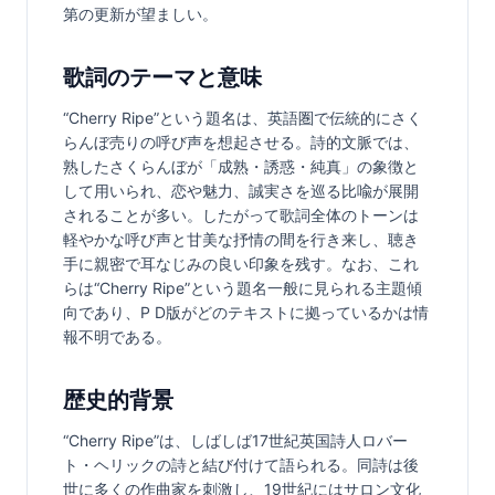
第の更新が望ましい。
歌詞のテーマと意味
“Cherry Ripe”という題名は、英語圏で伝統的にさく
らんぼ売りの呼び声を想起させる。詩的文脈では、
熟したさくらんぼが「成熟・誘惑・純真」の象徴と
して用いられ、恋や魅力、誠実さを巡る比喩が展開
されることが多い。したがって歌詞全体のトーンは
軽やかな呼び声と甘美な抒情の間を行き来し、聴き
手に親密で耳なじみの良い印象を残す。なお、これ
らは“Cherry Ripe”という題名一般に見られる主題傾
向であり、P D版がどのテキストに拠っているかは情
報不明である。
歴史的背景
“Cherry Ripe”は、しばしば17世紀英国詩人ロバー
ト・ヘリックの詩と結び付けて語られる。同詩は後
世に多くの作曲家を刺激し、19世紀にはサロン文化