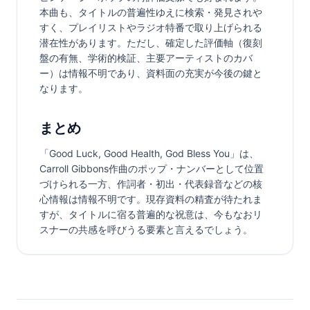
本曲も、タイトルの普遍性ゆえに検索・発見されや
すく、プレイリストやラジオ特番で取り上げられる
潜在性があります。ただし、確定した評価軸（復刻
盤の有無、学術的検証、主要アーティストのカバ
ー）は情報不明であり、資料面の充実が今後の鍵と
なります。
まとめ
「Good Luck, Good Health, God Bless You」は、
Carroll Gibbons作曲のポップ・ナンバーとして位置
づけられる一方、作詞者・初出・代表録音などの核
心情報は情報不明です。現存資料の精査が待たれま
すが、タイトルに宿る普遍的な祝意は、今もなおリ
スナーの共感を呼びうる要素と言えるでしょう。