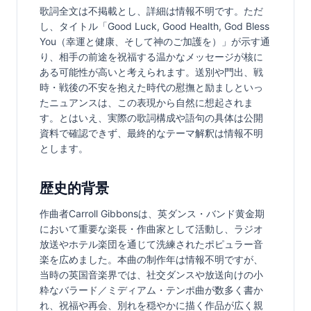
歌詞全文は不掲載とし、詳細は情報不明です。ただ
し、タイトル「Good Luck, Good Health, God Bless 
You（幸運と健康、そして神のご加護を）」が示す通
り、相手の前途を祝福する温かなメッセージが核に
ある可能性が高いと考えられます。送別や門出、戦
時・戦後の不安を抱えた時代の慰撫と励ましといっ
たニュアンスは、この表現から自然に想起されま
す。とはいえ、実際の歌詞構成や語句の具体は公開
資料で確認できず、最終的なテーマ解釈は情報不明
とします。
歴史的背景
作曲者Carroll Gibbonsは、英ダンス・バンド黄金期
において重要な楽長・作曲家として活動し、ラジオ
放送やホテル楽団を通じて洗練されたポピュラー音
楽を広めました。本曲の制作年は情報不明ですが、
当時の英国音楽界では、社交ダンスや放送向けの小
粋なバラード／ミディアム・テンポ曲が数多く書か
れ、祝福や再会、別れを穏やかに描く作品が広く親