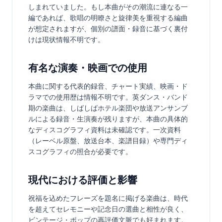
しまれていました。もし本曲がその潮流に連なる一
編であれば、歌唱の明瞭さと旋律美を重視する編曲
が想定されますが、個別の譜面・録音に基づく裏付
けは現状情報不明です。
有名な演奏・映画での使用
本曲に関する代表的録音、チャート実績、映画・ド
ラマでの使用歴は情報不明です。英ダンス・バンド
期の楽曲は、しばしばホテル楽団や放送アンサンブ
ルによる録音・生演奏が残りますが、本曲の具体的
なディスコグラフィ資料は未確認です。一次資料
（レーベル原盤、放送台本、楽譜目録）や専門ディ
スコグラフィの照合が必要です。
現代における評価と影響
祝福を込めたフレーズを題名に掲げる楽曲は、時代
を超えてセレモニーや記念日の選曲と相性が良く、
ビンテージ・ポップの再評価文脈でも好まれます。