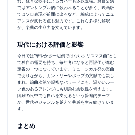
れ、様々な歌手によるカバーも多数登場。舞台公演
ではアンサンブル的に歌われることが多く、映画版
ではソロ表現が前面に出るなど、編成によってニュ
アンスが変わる点も魅力です。これら多様な解釈
が、楽曲の生命力を支えています。
現代における評価と影響
今日では“華やかさ一辺倒ではないクリスマス曲”とし
て独自の需要を持ち、毎年冬になると再評価が進む
定番の一つになっています。ミュージカル発の楽曲
でありながら、カントリーやポップの文脈でも親し
まれ、編曲次第で親密なバラードにも、温かいルー
ツ色のあるアレンジにも馴染む柔軟性を備えます。
困難の只中でも自己を支えるという普遍的テーマ
が、世代やジャンルを越えて共感を生み続けていま
す。
まとめ