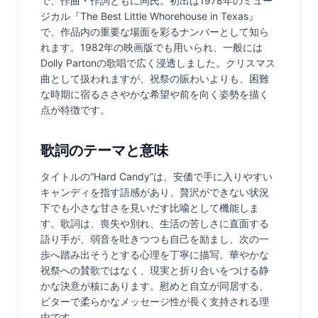
で、作曲・作詞ともに同氏。初出は1978年のミュー
ジカル『The Best Little Whorehouse in Texas』
で、作品内の重要な場面を彩るナンバーとして知ら
れます。1982年の映画版でも用いられ、一般には
Dolly Partonの歌唱で広く浸透しました。クリスマス
曲として扱われますが、祝祭の賑わいよりも、困難
な時期に宿るささやかな希望や前を向く姿勢を描く
点が特徴です。
歌詞のテーマと意味
タイトルの“Hard Candy”は、安価で手に入りやすい
キャンディを指す語感があり、贅沢ができない状況
下でも小さな甘さを見いだす比喩として機能しま
す。歌詞は、喪失や別れ、生活の苦しさに直面する
語り手が、弱音を吐きつつも自己を励まし、次の一
歩へ踏み出そうとする心理を丁寧に描写。華やかな
祝祭への賛歌ではなく、現実と折り合いをつける静
かな決意が核にあります。慰めと自立が同居する、
ビターで柔らかなメッセージ性が長く支持される理
由です。