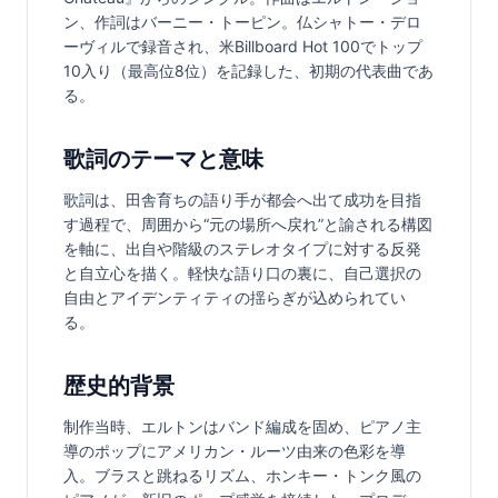
ン、作詞はバーニー・トーピン。仏シャトー・デロ
ーヴィルで録音され、米Billboard Hot 100でトップ
10入り（最高位8位）を記録した、初期の代表曲であ
る。
歌詞のテーマと意味
歌詞は、田舎育ちの語り手が都会へ出て成功を目指
す過程で、周囲から“元の場所へ戻れ”と諭される構図
を軸に、出自や階級のステレオタイプに対する反発
と自立心を描く。軽快な語り口の裏に、自己選択の
自由とアイデンティティの揺らぎが込められてい
る。
歴史的背景
制作当時、エルトンはバンド編成を固め、ピアノ主
導のポップにアメリカン・ルーツ由来の色彩を導
入。ブラスと跳ねるリズム、ホンキー・トンク風の