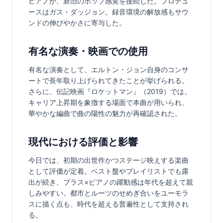
ピアノが、新旧のポップ感覚を接続した。プロデュ
ースはガス・ダッジョン。録音環境の解放感もサウ
ンドの伸びやかさに寄与した。
有名な演奏・映画での使用
有名な演奏として、エルトン・ジョン自身のコンサ
ートで長年取り上げられてきたことが挙げられる。
さらに、伝記映画『ロケットマン』（2019）では、
キャリア上昇期を象徴する場面で本曲が用いられ、
華やかな編曲で曲の陽性の魅力が再確認された。
現代における評価と影響
今日では、初期の出世作かつステージ映えする楽曲
として評価が定着。ベスト盤やプレイリストでも露
出が続き、ブラス×ピアノの躍動感は年代を超えて親
しみやすい。都市とルーツのせめぎ合いをユーモラ
スに描く点も、時代を超える普遍性として支持され
る。