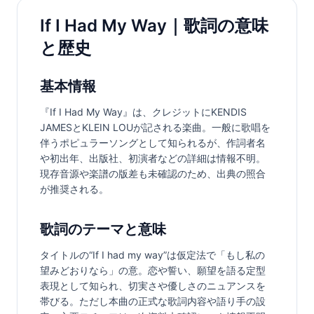
If I Had My Way｜歌詞の意味
と歴史
基本情報
『If I Had My Way』は、クレジットにKENDIS 
JAMESとKLEIN LOUが記される楽曲。一般に歌唱を
伴うポピュラーソングとして知られるが、作詞者名
や初出年、出版社、初演者などの詳細は情報不明。
現存音源や楽譜の版差も未確認のため、出典の照合
が推奨される。
歌詞のテーマと意味
タイトルの“If I had my way”は仮定法で「もし私の
望みどおりなら」の意。恋や誓い、願望を語る定型
表現として知られ、切実さや優しさのニュアンスを
帯びる。ただし本曲の正式な歌詞内容や語り手の設