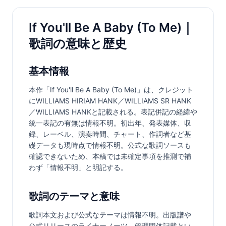
If You'll Be A Baby (To Me)｜
歌詞の意味と歴史
基本情報
本作「If You'll Be A Baby (To Me)」は、クレジット
にWILLIAMS HIRIAM HANK／WILLIAMS SR HANK
／WILLIAMS HANKと記載される。表記併記の経緯や
統一表記の有無は情報不明。初出年、発表媒体、収
録、レーベル、演奏時間、チャート、作詞者など基
礎データも現時点で情報不明。公式な歌詞ソースも
確認できないため、本稿では未確定事項を推測で補
わず「情報不明」と明記する。
歌詞のテーマと意味
歌詞本文および公式なテーマは情報不明。出版譜や
公式リリースのライナーノーツ、管理団体記載とい