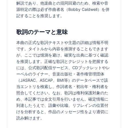
解説であり、他楽曲との混同回避のため、検索や音
源特定の際は必ず作曲者名（Bobby Caldwell）を併
記することを推奨します。
歌詞のテーマと意味
本曲の正式な歌詞テキストや主題の詳細は情報不明
です。タイトルから内容を推測することもできます
が、ここでは憶測を避け、確実な出典に基づく確認
を推奨します。正確な歌詞とクレジットを把握する
には、公式歌詞配信サービス、CDブックレットやレ
ーベルのライナー、音楽出版社・著作権管理団体
（JASRAC、ASCAP、BMI等）のデータベースで該
当エントリを検索し、作詞者名・初出年・権利者を
照合してください。なお、歌詞は権利保護対象のた
め、本記事では全文引用を行いません。確定情報に
到達したうえで、語彙や比喩、リフレインの位置付
けを分析すると、作品のメッセージ性をより適切に
読み解けます。