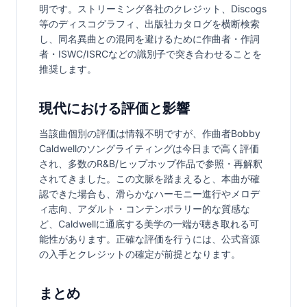
明です。ストリーミング各社のクレジット、Discogs
等のディスコグラフィ、出版社カタログを横断検索
し、同名異曲との混同を避けるために作曲者・作詞
者・ISWC/ISRCなどの識別子で突き合わせることを
推奨します。
現代における評価と影響
当該曲個別の評価は情報不明ですが、作曲者Bobby 
Caldwellのソングライティングは今日まで高く評価
され、多数のR&B/ヒップホップ作品で参照・再解釈
されてきました。この文脈を踏まえると、本曲が確
認できた場合も、滑らかなハーモニー進行やメロデ
ィ志向、アダルト・コンテンポラリー的な質感な
ど、Caldwellに通底する美学の一端が聴き取れる可
能性があります。正確な評価を行うには、公式音源
の入手とクレジットの確定が前提となります。
まとめ