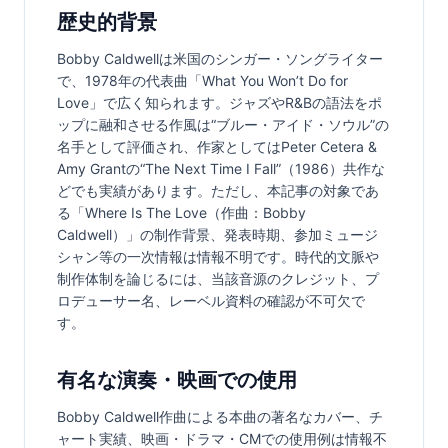
歴史的背景
Bobby Caldwellは米国のシンガー・ソングライター
で、1978年の代表曲「What You Won’t Do for 
Love」で広く知られます。ジャズやR&Bの語法をポ
ップに融和させる作風は“ブルー・アイド・ソウル”の
名手として評価され、作家としてはPeter Cetera & 
Amy Grantの“The Next Time I Fall”（1986）共作な
どでも実績があります。ただし、本記事の対象であ
る「Where Is The Love（作曲：Bobby 
Caldwell）」の制作背景、発表時期、参加ミュージ
シャン等の一次情報は情報不明です。時代的文脈や
制作体制を論じるには、当該音源のクレジット、プ
ロデューサー名、レーベル資料の確認が不可欠で
す。
有名な演奏・映画での使用
Bobby Caldwell作曲による本曲の著名なカバー、チ
ャート実績、映画・ドラマ・CMでの使用例は情報不