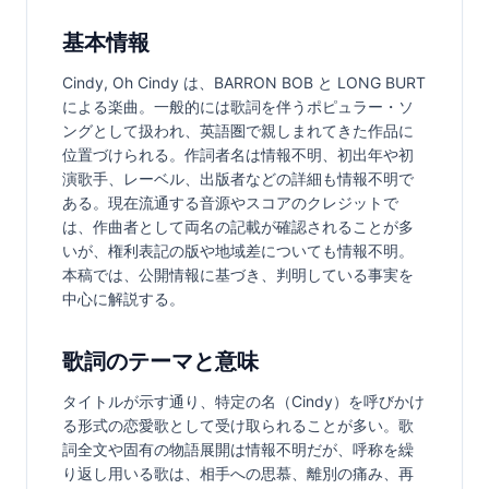
基本情報
Cindy, Oh Cindy は、BARRON BOB と LONG BURT 
による楽曲。一般的には歌詞を伴うポピュラー・ソ
ングとして扱われ、英語圏で親しまれてきた作品に
位置づけられる。作詞者名は情報不明、初出年や初
演歌手、レーベル、出版者などの詳細も情報不明で
ある。現在流通する音源やスコアのクレジットで
は、作曲者として両名の記載が確認されることが多
いが、権利表記の版や地域差についても情報不明。
本稿では、公開情報に基づき、判明している事実を
中心に解説する。
歌詞のテーマと意味
タイトルが示す通り、特定の名（Cindy）を呼びかけ
る形式の恋愛歌として受け取られることが多い。歌
詞全文や固有の物語展開は情報不明だが、呼称を繰
り返し用いる歌は、相手への思慕、離別の痛み、再