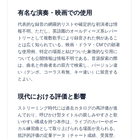
有名な演奏・映画での使用
代表的な録音の網羅的リストや確定的な初演者は情
報不明。ただし、英語圏のオールディーズ系レパー
トリーとして複数歌手により録音された例があるこ
とは広く知られている。映画・ドラマ・CMでの顕著
な使用例、特定の場面と結びついた象徴的な引用に
ついても公開情報は情報不明である。音源探索の際
は、曲名と作曲者名の双方で検索し、バージョン違
い（テンポ、コーラス有無、キー違い）に留意する
とよい。
現代における評価と影響
ストリーミング時代には過去カタログの再評価が進
んでおり、呼びかけ型タイトルの親しみやすさと歌
いやすい構成を持つ本作は、ライブのカバーやボー
カル練習曲として取り上げられる場面が見られる。
批評的評価の定量データ（チャート成績、受賞歴、