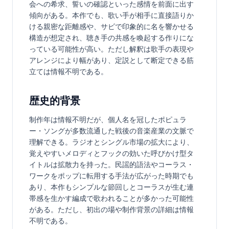
会への希求、誓いの確認といった感情を前面に出す
傾向がある。本作でも、歌い手が相手に直接語りか
ける親密な距離感や、サビで印象的に名を響かせる
構造が想定され、聴き手の共感を喚起する作りにな
っている可能性が高い。ただし解釈は歌手の表現や
アレンジにより幅があり、定説として断定できる筋
立ては情報不明である。
歴史的背景
制作年は情報不明だが、個人名を冠したポピュラ
ー・ソングが多数流通した戦後の音楽産業の文脈で
理解できる。ラジオとシングル市場の拡大により、
覚えやすいメロディとフックの効いた呼びかけ型タ
イトルは拡散力を持った。民謡的語法やコーラス・
ワークをポップに転用する手法が広がった時期でも
あり、本作もシンプルな節回しとコーラスが生む連
帯感を生かす編成で歌われることが多かった可能性
がある。ただし、初出の場や制作背景の詳細は情報
不明である。