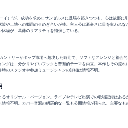
ボーイ）”が、成功を求めロサンゼルスに足場を築きつつも、心は故郷に
家族や土地への郷愁のせめぎ合いが核。主人公は豪奢さに目を奪われな
や比喩が、葛藤のリアリティを補強している。
発のカントリーがポップ市場へ越境した時期で、ソフトなアレンジと都会
ィングは、分かりやすいフックと普遍的テーマを両立。本作もその流れ
作時のスタジオや参加ミュージシャンの詳細は情報不明。
用
よるオリジナル・バージョン。ライブやテレビ出演での歌唱記録はある
も情報不明。カバー音源の網羅的な一覧も公開情報が限られ、主要なも