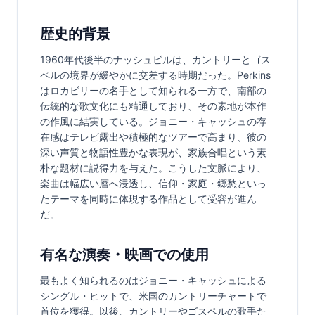
歴史的背景
1960年代後半のナッシュビルは、カントリーとゴス
ペルの境界が緩やかに交差する時期だった。Perkins
はロカビリーの名手として知られる一方で、南部の
伝統的な歌文化にも精通しており、その素地が本作
の作風に結実している。ジョニー・キャッシュの存
在感はテレビ露出や積極的なツアーで高まり、彼の
深い声質と物語性豊かな表現が、家族合唱という素
朴な題材に説得力を与えた。こうした文脈により、
楽曲は幅広い層へ浸透し、信仰・家庭・郷愁といっ
たテーマを同時に体現する作品として受容が進ん
だ。
有名な演奏・映画での使用
最もよく知られるのはジョニー・キャッシュによる
シングル・ヒットで、米国のカントリーチャートで
首位を獲得。以後、カントリーやゴスペルの歌手た