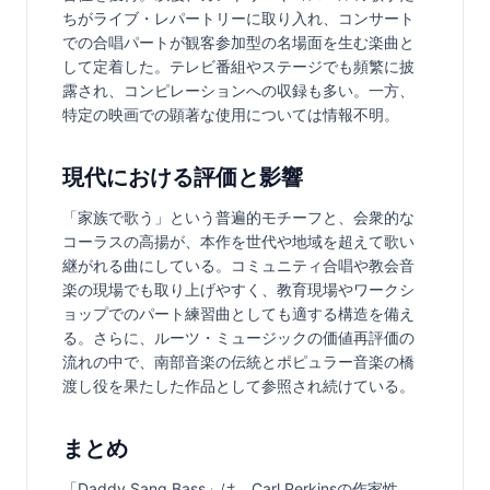
ちがライブ・レパートリーに取り入れ、コンサート
での合唱パートが観客参加型の名場面を生む楽曲と
して定着した。テレビ番組やステージでも頻繁に披
露され、コンピレーションへの収録も多い。一方、
特定の映画での顕著な使用については情報不明。
現代における評価と影響
「家族で歌う」という普遍的モチーフと、会衆的な
コーラスの高揚が、本作を世代や地域を超えて歌い
継がれる曲にしている。コミュニティ合唱や教会音
楽の現場でも取り上げやすく、教育現場やワークシ
ョップでのパート練習曲としても適する構造を備え
る。さらに、ルーツ・ミュージックの価値再評価の
流れの中で、南部音楽の伝統とポピュラー音楽の橋
渡し役を果たした作品として参照され続けている。
まとめ
「Daddy Sang Bass」は、Carl Perkinsの作家性