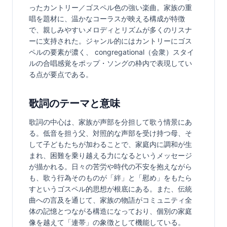
ったカントリー／ゴスペル色の強い楽曲。家族の重
唱を題材に、温かなコーラスが映える構成が特徴
で、親しみやすいメロディとリズムが多くのリスナ
ーに支持された。ジャンル的にはカントリーにゴス
ペルの要素が濃く、 congregational（会衆）スタイ
ルの合唱感覚をポップ・ソングの枠内で表現してい
る点が要点である。
歌詞のテーマと意味
歌詞の中心は、家族が声部を分担して歌う情景にあ
る。低音を担う父、対照的な声部を受け持つ母、そ
して子どもたちが加わることで、家庭内に調和が生
まれ、困難を乗り越える力になるというメッセージ
が描かれる。日々の苦労や時代の不安を抱えながら
も、歌う行為そのものが「絆」と「慰め」をもたら
すというゴスペル的思想が根底にある。また、伝統
曲への言及を通じて、家族の物語がコミュニティ全
体の記憶とつながる構造になっており、個別の家庭
像を越えて「連帯」の象徴として機能している。