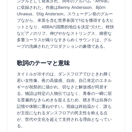
ングルとして発表され、同年のアルバム『Arrival』
に収録された。作曲はBenny Andersson、Björn 
Ulvaeus、Stig Anderson。スウェーデン発のグルー
プながら、米英を含む世界各国で1位を獲得する大ヒ
ットとなり、ABBAの国際的地位を決定づけた。軽快
なピアノのリフ、伸びやかなストリングス、緻密な
多重コーラスが織りなすきらめくサウンドは、グル
ープの洗練されたプロダクションの象徴である。
歌詞のテーマと意味
タイトルが示すのは、ダンスフロアでひときわ輝く
若い女性像。夜の高揚感、自由、自己肯定のエネル
ギーが祝祭的に描かれ、切なさと解放感が同居す
る。物語は特定の人物伝ではなく、青春の一瞬に宿
る普遍的なきらめきを捉えるため、聴き手は自身の
記憶や体験に重ねやすい。視線は終始温かく、誰も
が主役になれるダンスフロアの民主性を称える点
が、世代や文化を超えて支持される理由となってい
る。