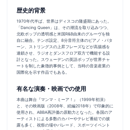
歴史的背景
1970年代半ば、世界はディスコの隆盛期にあった。
「Dancing Queen」は、その潮流を取り込みつつ、
北欧ポップの透明感と米国R&B由来のグルーヴを独
自に融合。テンポ設定、8分音符主体のピアノ・パタ
ーン、ストリングスの上昇フレーズなどが高揚感を
連鎖させ、ラジオとダンスフロア双方で機能する設
計となった。スウェーデンの英語ポップが世界チャ
ートを制した象徴的事例として、当時の音楽産業の
国際化を示す作品でもある。
有名な演奏・映画での使用
本曲は舞台『マンマ・ミーア！』（1999年初演）
と、その映画版（2008年、続編2018年）で印象的に
使用され、ABBA再評価の原動力となった。各国のア
ーティストによる多数のカバーやテレビ番組での披
露も多く、祝祭の場やパレード、スポーツイベント