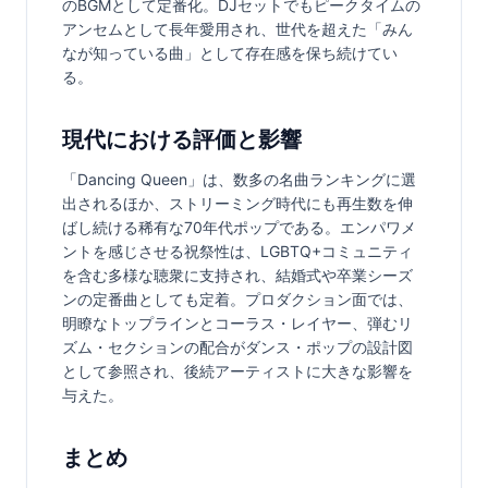
のBGMとして定番化。DJセットでもピークタイムの
アンセムとして長年愛用され、世代を超えた「みん
なが知っている曲」として存在感を保ち続けてい
る。
現代における評価と影響
「Dancing Queen」は、数多の名曲ランキングに選
出されるほか、ストリーミング時代にも再生数を伸
ばし続ける稀有な70年代ポップである。エンパワメ
ントを感じさせる祝祭性は、LGBTQ+コミュニティ
を含む多様な聴衆に支持され、結婚式や卒業シーズ
ンの定番曲としても定着。プロダクション面では、
明瞭なトップラインとコーラス・レイヤー、弾むリ
ズム・セクションの配合がダンス・ポップの設計図
として参照され、後続アーティストに大きな影響を
与えた。
まとめ