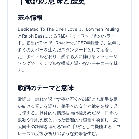
｜歌詞の意味と歴史
基本情報
Dedicated To The One I Loveは、Lowman Pauling
とRalph BassによるR&B/ドゥーワップ系のバラー
ド。初出はThe “5” Royalesの1957年録音で、後年に
多くのカバーを生んだスタンダードとして定着し
た。タイトルどおり、愛する人に捧げるメッセージ
ソングで、シンプルな構成と温かなハーモニーが魅
力。
歌詞のテーマと意味
歌詞は、離れて過ごす夜や不安の時間にも相手を思
い続ける誓いを語り、相手への安心と献身を繰り返
し伝える。具体的な情景描写は控えめだが、日常の
孤独や眠れぬ夜といった普遍的な感覚を喚起し、恋
人同士の距離を埋める“声の手紙”として機能する。フ
レーズの反復が祈りのような効果を生む。