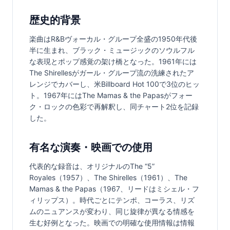
歴史的背景
楽曲はR&Bヴォーカル・グループ全盛の1950年代後
半に生まれ、ブラック・ミュージックのソウルフル
な表現とポップ感覚の架け橋となった。1961年には
The Shirellesがガール・グループ流の洗練されたア
レンジでカバーし、米Billboard Hot 100で3位のヒッ
ト。1967年にはThe Mamas & the Papasがフォー
ク・ロックの色彩で再解釈し、同チャート2位を記録
した。
有名な演奏・映画での使用
代表的な録音は、オリジナルのThe “5” 
Royales（1957）、The Shirelles（1961）、The 
Mamas & the Papas（1967、リードはミシェル・フ
ィリップス）。時代ごとにテンポ、コーラス、リズ
ムのニュアンスが変わり、同じ旋律が異なる情感を
生む好例となった。映画での明確な使用情報は情報