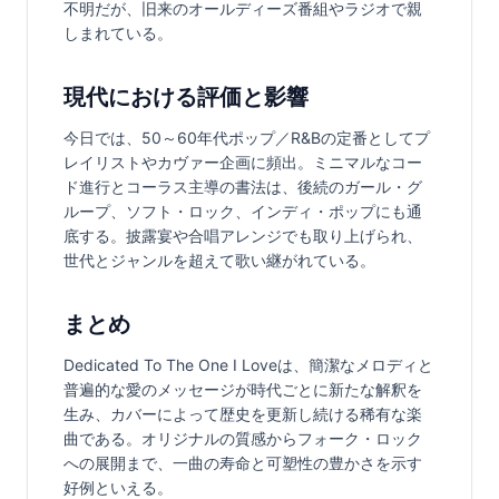
不明だが、旧来のオールディーズ番組やラジオで親
しまれている。
現代における評価と影響
今日では、50～60年代ポップ／R&Bの定番としてプ
レイリストやカヴァー企画に頻出。ミニマルなコー
ド進行とコーラス主導の書法は、後続のガール・グ
ループ、ソフト・ロック、インディ・ポップにも通
底する。披露宴や合唱アレンジでも取り上げられ、
世代とジャンルを超えて歌い継がれている。
まとめ
Dedicated To The One I Loveは、簡潔なメロディと
普遍的な愛のメッセージが時代ごとに新たな解釈を
生み、カバーによって歴史を更新し続ける稀有な楽
曲である。オリジナルの質感からフォーク・ロック
への展開まで、一曲の寿命と可塑性の豊かさを示す
好例といえる。