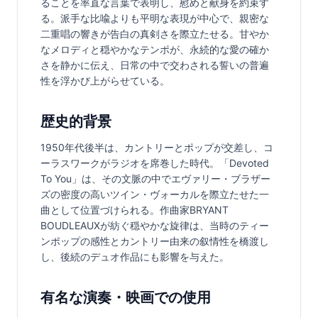
ることを率直な言葉で表明し、慰めと献身を約束す
る。派手な比喩よりも平明な表現が中心で、親密な
二重唱の響きが告白の真剣さを際立たせる。甘やか
なメロディと穏やかなテンポが、永続的な愛の確か
さを静かに伝え、日常の中で交わされる誓いの普遍
性を浮かび上がらせている。
歴史的背景
1950年代後半は、カントリーとポップが交差し、コ
ーラスワークがラジオを席巻した時代。「Devoted 
To You」は、その文脈の中でエヴァリー・ブラザー
ズの密度の高いツイン・ヴォーカルを際立たせた一
曲として位置づけられる。作曲家BRYANT 
BOUDLEAUXが紡ぐ穏やかな旋律は、当時のティー
ンポップの感性とカントリー由来の叙情性を橋渡し
し、後続のデュオ作品にも影響を与えた。
有名な演奏・映画での使用