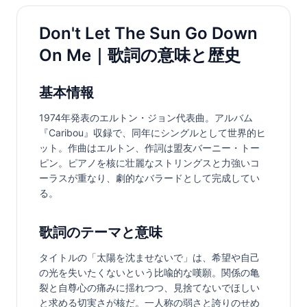
Don't Let The Sun Go Down
On Me｜歌詞の意味と歴史
基本情報
1974年発表のエルトン・ジョン代表曲。アルバム
『Caribou』収録で、同年にシングルとして世界的ヒ
ット。作曲はエルトン、作詞は盟友バーニー・トー
ピン。ピアノを核に壮麗なストリングスと力強いコ
ーラスが重なり、劇的なバラードとして完成してい
る。
歌詞のテーマと意味
タイトルの「太陽を沈ませないで」は、希望や自己
の光を失いたくないという比喩的な嘆願。関係の亀
裂と自尊心の痛みに揺れつつ、見捨てないでほしい
と求める切実さが核だ。一人称の弱さと誇りのせめ