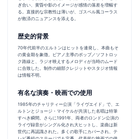
ぎ合い、黄昏や影のイメージが感情の落差を増幅す
る。直接的な宗教性は薄いが、ゴスペル風コーラス
が救済のニュアンスを添える。
歴史的背景
70年代前半のエルトンはヒットを連発し、本曲もそ
の黄金期を象徴。ピアノ主導のポップ／ソフトロッ
ク路線と、ラジオ映えするメロディが当時のムード
に合致した。制作の細部クレジットやスタジオ情報
は情報不明。
有名な演奏・映画での使用
1985年のチャリティー公演「ライヴエイド」で、エ
ルトンとジョージ・マイケルが共演した名唱は特筆
すべき瞬間。さらに1991年、両者のロンドン公演の
ライヴ録音がシングル化され大ヒットし、楽曲は新
世代に再認識された。多くの歌手にカバーされ、テ
レビ番組のステージでも定番。代表的な映画での使