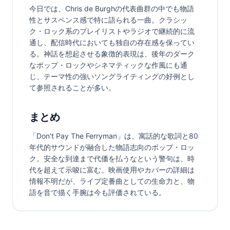
今日では、Chris de Burghの代表曲群の中でも物語
性とサスペンス感で特に語られる一曲。クラシッ
ク・ロック系のプレイリストやラジオで継続的に流
通し、配信時代においても独自の存在感を保ってい
る。神話を想起させる象徴的表現は、後年のダーク
なポップ・ロックやシネマティックな作風にも通
じ、テーマ性の強いソングライティングの好例とし
て参照されることが多い。
まとめ
「Don't Pay The Ferryman」は、寓話的な歌詞と80
年代的サウンドが融合した物語志向のポップ・ロッ
ク。安全な到達まで代価を払うなという警句は、時
代を超えて示唆に富む。映画使用やカバーの詳細は
情報不明だが、ライブ定番曲としての生命力と、物
語を音で描く手腕は今も評価されている。