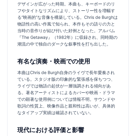
デザインが広がった時期。本曲も、キーボードのリ
フやタイトなリズムにより、ストーリー性を増幅す
る“映画的”な音像を構築している。Chris de Burghは
物語性の高い作風で知られ、本作もその語りの力と
当時の音作りが結び付いた好例となった。アルバム
『The Getaway』（1982年）に収録され、同時期の
潮流の中で独自のダークな叙事性を打ち出した。
有名な演奏・映画での使用
本曲はChris de Burgh自身のライヴで長年愛奏され
ている。スタジオ版の印象的な緊張感を保ちつつ、
ライヴでは物語の起伏が一層強調される傾向があ
る。著名アーティストによるカバーや映画・ドラマ
での顕著な使用例については情報不明。サウンドや
歌詞の性質上、映像作品と親和性は高いが、具体的
なタイアップ実績は確認されていない。
現代における評価と影響