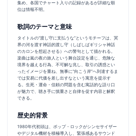
集め、各国でチャート入りの記録があるが詳細な順
位は情報不明。
歌詞のテーマと意味
タイトルの“渡し守に支払うな”というモチーフは、冥
界の河を渡す神話的渡し守（しばしばギリシャ神話
のカロンを想起させる）への警句として描かれる。
楽曲は嵐の夜の旅人という舞台設定を通じ、危険な
境界を越える行為、不可解な兆し、取引の誘惑とい
ったイメージを重ね、無事に“向こう岸”へ到達するま
では安易に代価を差し出すなという寓意を提示す
る。生死・運命・信頼の問題を含む寓話的な語り口
が魅力で、聴き手に慎重さと自律を促す内容と解釈
できる。
歴史的背景
1980年代初頭は、ポップ・ロックがシンセサイザー
やデジタル機材を積極導入し、緊張感あるサウンド