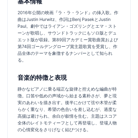
基本情報
2016年公開の映画『ラ・ラ・ランド』の挿入歌。作
曲はJustin Hurwitz、作詞はBenj PasekとJustin 
Paul。劇中ではライアン・ゴズリングとエマ・スト
ーンが歌唱し、サウンドトラックにもソロ版とデュ
エット版が収録。第89回アカデミー賞歌曲賞および
第74回ゴールデングローブ賞主題歌賞を受賞し、作
品全体のテーマを象徴するナンバーとして知られ
る。
音楽的特徴と表現
静かなピアノに乗る端正な旋律と控えめな編曲が特
徴。口笛や低めの声域から始まる素朴さが、夢と現
実のあわいを描き出す。後半にかけて弦や木管が柔
らかく重なり、希望の色合いを差し込むが、過度な
高揚は避けられ、余白が叙情を生む。主題はスコア
全体のレイトモティーフとして再登場し、登場人物
の心情変化をさりげなく結びつける。