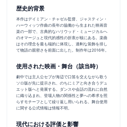
歴史的背景
本作はデイミアン・チャゼル監督、ジャスティン・
ハーウィッツ作曲の長年の協働から生まれた映画音
楽の一部で、古典的なハリウッド・ミュージカルへ
のオマージュと現代的感性の折衷が核にある。楽曲
はその理念を最も端的に体現し、過剰な装飾を排し
て物語の親密さを前面に出した。制作年は2016年。
使用された映画・舞台（該当時）
劇中では主人公セブが海辺で口笛を交えながら歌う
ソロ版が先に提示され、のちにミアと向き合うデュ
エット版へと発展する。ダンスや会話の流れに自然
に織り込まれ、登場人物の関係性と夢への希求を照
らすモチーフとして繰り返し用いられる。舞台使用
に関する公式情報は情報不明。
現代における評価と影響