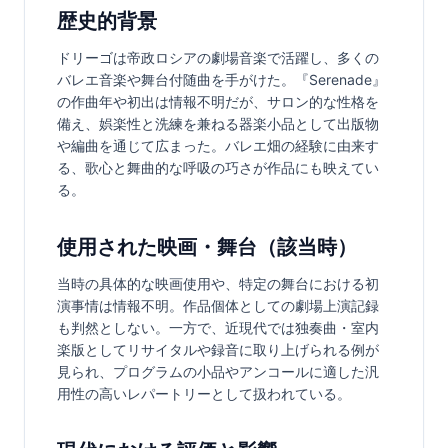
歴史的背景
ドリーゴは帝政ロシアの劇場音楽で活躍し、多くの
バレエ音楽や舞台付随曲を手がけた。『Serenade』
の作曲年や初出は情報不明だが、サロン的な性格を
備え、娯楽性と洗練を兼ねる器楽小品として出版物
や編曲を通じて広まった。バレエ畑の経験に由来す
る、歌心と舞曲的な呼吸の巧さが作品にも映えてい
る。
使用された映画・舞台（該当時）
当時の具体的な映画使用や、特定の舞台における初
演事情は情報不明。作品個体としての劇場上演記録
も判然としない。一方で、近現代では独奏曲・室内
楽版としてリサイタルや録音に取り上げられる例が
見られ、プログラムの小品やアンコールに適した汎
用性の高いレパートリーとして扱われている。