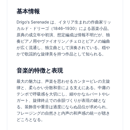
基本情報
Drigo's Serenade は、イタリア生まれの作曲家リッ
カルド・ドリーゴ（1846–1930）による器楽小品。
原典の成立年や初演、想定編成は情報不明だが、独
奏ピアノ用やヴァイオリン／チェロとピアノの編曲
が広く流通し、独立曲として演奏されている。穏や
かで歌謡的な旋律美を持つ作品として知られる。
音楽的特徴と表現
最大の魅力は、声楽を思わせるカンタービレの主旋
律と、柔らかい分散和音による支えにある。中庸の
テンポで呼吸感を大切にし、細やかなルバートやレ
ガート、旋律終止での余韻づくりが表現の鍵とな
る。装飾音や重音は過度にならぬ品位が求められ、
フレージングの自然さと内声の和声感の統一が聴き
どころとなる。