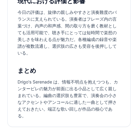
現代における評価と影響
今日の評価は、旋律の親しみやすさと演奏難度のバ
ランスに支えられている。演奏者はフレーズ内の言
葉づけ、内声の和声感、間の取り方を磨く教材とし
ても活用可能で、聴き手にとっては短時間で楽想の
美しさを味わえる点が魅力だ。各種編成の録音や楽
譜が複数流通し、選択肢の広さも受容を後押しして
いる。
まとめ
Drigo's Serenade は、情報不明点を抱えつつも、カ
ンタービレの魅力が前面に出る小品として広く親し
まれている。編曲の選択肢も豊富で、演奏会の小さ
なアクセントやアンコールに適した一曲として押さ
えておきたい。端正な歌い回しが作品の核心であ
る。