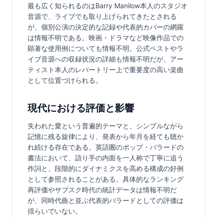
最も広く知られるのはBarry Manilow本人のスタジオ
音源で、ライブでも取り上げられてきたとされる
が、個別公演の決定的な記録や代表的カバーの網羅
は情報不明である。映画・ドラマなど映像作品での
顕著な使用例についても情報不明。公式ベストやラ
イブ音源への収録状況の詳細も情報不明だが、アー
ティスト本人のレパートリー上で重要度の高い楽曲
として位置づけられる。
現代における評価と影響
失われた愛という普遍的テーマと、シンプルながら
記憶に残る旋律により、発表から年月を経ても聴か
れ続ける存在である。英語圏のポップ・バラードの
書法において、語り手の内面を一人称で丁寧に追う
作詞と、段階的にダイナミクスを高める構成の好例
として参照されることがある。具体的なランキング
再評価やサブスク時代の統計データは情報不明だ
が、同時代曲と並ぶ代表的バラードとしての評価は
揺らいでいない。