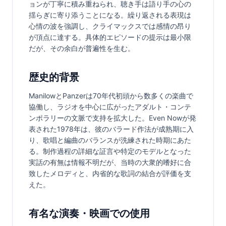
ョンが丁寧に積み重ねられ、聴き手は語り手の心の
揺らぎに寄り添うことになる。繰り返される表現は
心情の波を強調し、クライマックスでは感情の昂り
が頂点に達する。具体的エピソードの提示は最小限
だが、その余白が普遍性を生む。
歴史的背景
ManilowとPanzerは70年代初頭から数多くの楽曲で
協働し、ラジオを中心に広がったアダルト・コンテ
ンポラリーの文脈で支持を拡大した。Even Nowが発
表された1978年は、彼のバラード作法が成熟期に入
り、歌唱と編曲のバランスが洗練された時期にあた
る。制作過程の詳細な証言や特定のモデルとなった
実話の有無は情報不明だが、当時の大衆的嗜好に合
致したメロディと、内省的な歌詞の結合が評価を支
えた。
有名な演奏・映画での使用