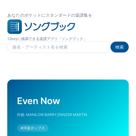
あなたのポケットにスタンダードの楽譜集を
12keyに移調できる楽譜アプリ「ソングブック」
検索
楽曲を検索
Even Now
作曲:
MANILOW BARRY,PANZER MARTIN
#
洋楽ポップス