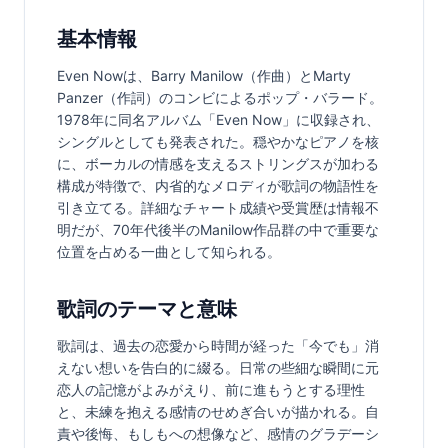
基本情報
Even Nowは、Barry Manilow（作曲）とMarty 
Panzer（作詞）のコンビによるポップ・バラード。
1978年に同名アルバム「Even Now」に収録され、
シングルとしても発表された。穏やかなピアノを核
に、ボーカルの情感を支えるストリングスが加わる
構成が特徴で、内省的なメロディが歌詞の物語性を
引き立てる。詳細なチャート成績や受賞歴は情報不
明だが、70年代後半のManilow作品群の中で重要な
位置を占める一曲として知られる。
歌詞のテーマと意味
歌詞は、過去の恋愛から時間が経った「今でも」消
えない想いを告白的に綴る。日常の些細な瞬間に元
恋人の記憶がよみがえり、前に進もうとする理性
と、未練を抱える感情のせめぎ合いが描かれる。自
責や後悔、もしもへの想像など、感情のグラデーシ