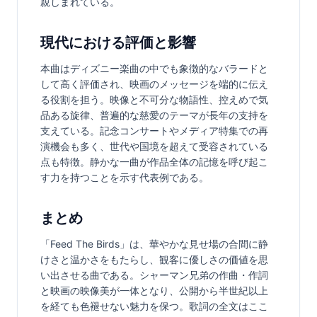
親しまれている。
現代における評価と影響
本曲はディズニー楽曲の中でも象徴的なバラードと
して高く評価され、映画のメッセージを端的に伝え
る役割を担う。映像と不可分な物語性、控えめで気
品ある旋律、普遍的な慈愛のテーマが長年の支持を
支えている。記念コンサートやメディア特集での再
演機会も多く、世代や国境を超えて受容されている
点も特徴。静かな一曲が作品全体の記憶を呼び起こ
す力を持つことを示す代表例である。
まとめ
「Feed The Birds」は、華やかな見せ場の合間に静
けさと温かさをもたらし、観客に優しさの価値を思
い出させる曲である。シャーマン兄弟の作曲・作詞
と映画の映像美が一体となり、公開から半世紀以上
を経ても色褪せない魅力を保つ。歌詞の全文はここ