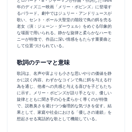
とロバート・B・シャーマンが作曲・作詞した1964
年のディズニー映画「メリー・ポピンズ」に登場す
るバラード。劇中ではジュリー・アンドリュースが
歌い、セント・ポール大聖堂の階段で鳥の餌を売る
老女（演：ジェーン・ダーウェル）をめぐる印象的
な場面で用いられる。静かな旋律と柔らかなハーモ
ニーが特徴で、作品に深い情感をもたらす重要曲と
して位置づけられている。
歌詞のテーマと意味
歌詞は、名声や富よりも小さな思いやりの価値を静
かに説く内容。わずかなコインで鳥に餌を与える行
為を通じ、他者への共感と与える喜びを子どもたち
に示す。メリー・ポピンズが語り手となり、優しい
旋律とともに聞き手の心を柔らかく導くのが特徴
で、説教臭さを避けつつ倫理的な気づきを促す。結
果として、家庭や社会における「優しさの連鎖」を
想起させる寓話的な歌として機能している。