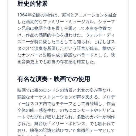
歴史的背景
1964年公開の同作は、実写とアニメーションを融合
した画期的なファミリー・ミュージカル。シャーマ
ン兄弟は物語全体を貫く主題として本曲を位置づ
け、作品の感情的中心を担わせた。ウォルト・ディ
ズニーが特に愛した曲としても知られ、しばしばス
タジオで演奏を所望したという証言が残る。華やか
なナンバーと対照を成す静謐なバラードとして、映
画音楽史上でも独自の存在感を確立した。
有名な演奏・映画での使用
映画では夜のロンドンの情景と老女の姿が重なり、
静謐なオーケストレーションが声を支える。メロデ
ィーはスコア内でもモチーフとして再登場し、作品
全体の統一感を生む。のちにコンサートやトリビュ
ートでたびたび取り上げられ、多数のカバーが制作
された。舞台版「メリー・ポピンズ」でも歌われて
おり、映像の記憶と結びついた象徴的テーマとして