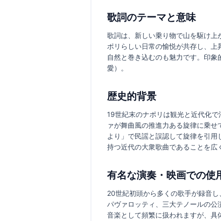
歌詞のテーマと意味
歌詞は、新しい乗り物で山を駆け上
ポリらしい日常の愉悦が共存し、上
自然と巻き込むのも魅力です。印象
愛）。
歴史的背景
19世紀末のナポリは観光と近代化
ァが舞曲風の推進力ある旋律に乗せ
より」で民謡と誤認して旋律を引用
持つ近代の大衆歌曲であることを広
有名な演奏・映画での使
20世紀初頭から多くの歌手が録音
パヴァロッティ、三大テノールの公
音楽として頻繁に扱われますが、具