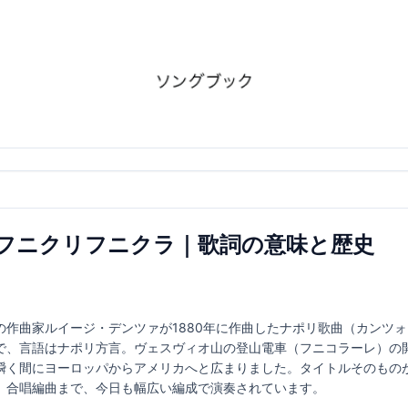
nicula フニクリフニクラ｜歌詞の意味と歴史
の作曲家ルイージ・デンツァが1880年に作曲したナポリ歌曲（カンツ
で、言語はナポリ方言。ヴェスヴィオ山の登山電車（フニコラーレ）の
瞬く間にヨーロッパからアメリカへと広まりました。タイトルそのもの
、合唱編曲まで、今日も幅広い編成で演奏されています。