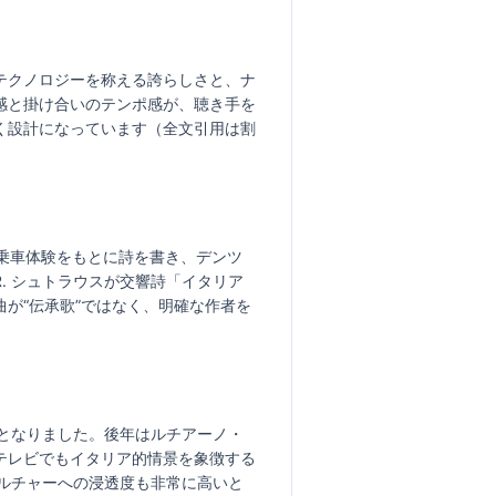
テクノロジーを称える誇らしさと、ナ
感と掛け合いのテンポ感が、聴き手を
く設計になっています（全文引用は割
乗車体験をもとに詩を書き、デンツ
. シュトラウスが交響詩「イタリア
が“伝承歌”ではなく、明確な作者を
となりました。後年はルチアーノ・
テレビでもイタリア的情景を象徴する
ルチャーへの浸透度も非常に高いと