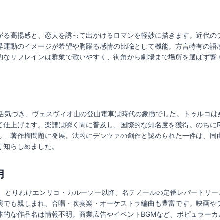
がる高揚感と、恋人を誘って出かけるロマンを軽妙に描きます。近代の
昇運動のイメージが希望や胸躍る感情の比喩として機能。方言特有の語
的なリフレインは群衆で歌いやすく、街角から劇場まで場所を選ばず響
で活気づき、ヴェスヴィオ山の登山電車は時代の象徴でした。トゥルコは
て仕上げます。楽譜は瞬く間に普及し、国際的な知名度を獲得。のちにR
し、著作権問題に発展。法的にデンツァの創作と認められた一件は、同曲
く知らしめました。
用
し、とりわけエンリコ・カルーソー以降、名テノールの定番レパートリー
演でも親しまれ、合唱・吹奏楽・オーケストラ編曲も豊富です。映画や
体的な作品名は情報不明。商業広告やイベントBGMなど、ポピュラーカ