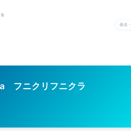
集を
楽曲を
unicula フニクリフニクラ