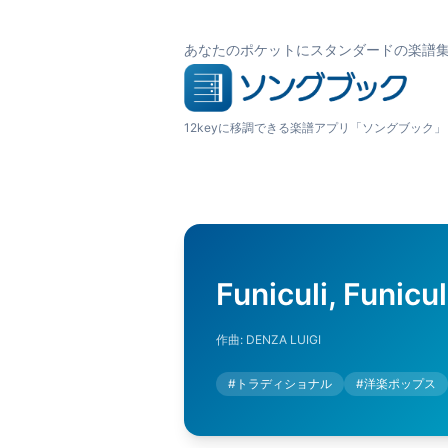
あなたのポケットにスタンダードの楽譜
12keyに移調できる楽譜アプリ「ソングブック」
Funiculi, F
作曲:
DENZA LUIGI
#
トラディショナル
#
洋楽ポップス