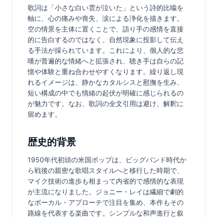
歌詞は「小さな白い雲が泣いた」という詩的比喩を
軸に、心の痛みや喪失、涙による浄化を描きます。
空の情景を主体に置くことで、語り手の感情を直接
的に告白するのではなく、自然現象に投影して伝え
る手法が採られています。これにより、個人的な悲
嘆が普遍的な情緒へと拡張され、聴き手は自らの記
憶や体験と重ね合わせやすくなります。繰り返し現
れるイメージは、静かなカタルシスと慰撫を生み、
短い構成の中でも情緒の起伏が明確に感じられるの
が魅力です。なお、歌詞の全文引用は避け、解釈に
留めます。
歴史的背景
1950年代初頭の米国ポップは、ビッグバンド時代か
ら戦後の親密な歌唱スタイルへと移行した時期で、
マイク技術の進歩も相まって内省的で感情的な表現
が主流になりました。ジョニー・レイは繊細で劇的
なボーカル・アプローチで注目を集め、本作もその
路線を代表する楽曲です。シンプルな和声進行と叙