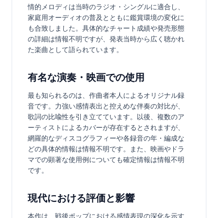
情的メロディは当時のラジオ・シングルに適合し、
家庭用オーディオの普及とともに鑑賞環境の変化に
も合致しました。具体的なチャート成績や発売形態
の詳細は情報不明ですが、発表当時から広く聴かれ
た楽曲として語られています。
有名な演奏・映画での使用
最も知られるのは、作曲者本人によるオリジナル録
音です。力強い感情表出と控えめな伴奏の対比が、
歌詞の比喩性を引き立てています。以後、複数のア
ーティストによるカバーが存在するとされますが、
網羅的なディスコグラフィーや各録音の年・編成な
どの具体的情報は情報不明です。また、映画やドラ
マでの顕著な使用例についても確定情報は情報不明
です。
現代における評価と影響
本作は、戦後ポップにおける感情表現の深化を示す