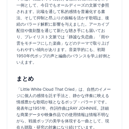
一例として、今日でもオールディーズの文脈で参照
されます。比喩を通して私的感情を普遍化する書
法、そして抑制と昂ぶりの振幅を活かす歌唱は、後
続のバラード解釈に影響を与えました。アーカイブ
配信や復刻盤を通じて新たな聴き手にも届いてお
り、プレイリスト文脈では「静謐な失恋曲」「雨や
雲をモチーフにした楽曲」などのテーマで取り上げ
られやすい傾向があります。音楽学的にも、初期
1950年代ポップの声と編曲のバランスを学ぶ好例と
いえます。
まとめ
「Little White Cloud That Cried」は、自然のイメー
ジに個人の感情を託す手法と、静かな伴奏に映える
情感豊かな歌唱が核となるポップ・バラードです。
発表年は1951年、作詞作曲はRAY JOHNNIE。詳細
な商業データや映像作品での使用情報は情報不明な
がら、戦後ポップの美学を体現する一曲として、現
在も聴取・研究の対象になり続けています。