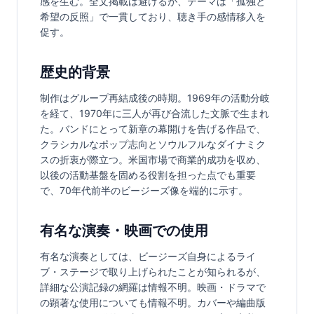
感を生む。全文掲載は避けるが、テーマは「孤独と
希望の反照」で一貫しており、聴き手の感情移入を
促す。
歴史的背景
制作はグループ再結成後の時期。1969年の活動分岐
を経て、1970年に三人が再び合流した文脈で生まれ
た。バンドにとって新章の幕開けを告げる作品で、
クラシカルなポップ志向とソウルフルなダイナミク
スの折衷が際立つ。米国市場で商業的成功を収め、
以後の活動基盤を固める役割を担った点でも重要
で、70年代前半のビージーズ像を端的に示す。
有名な演奏・映画での使用
有名な演奏としては、ビージーズ自身によるライ
ブ・ステージで取り上げられたことが知られるが、
詳細な公演記録の網羅は情報不明。映画・ドラマで
の顕著な使用についても情報不明。カバーや編曲版