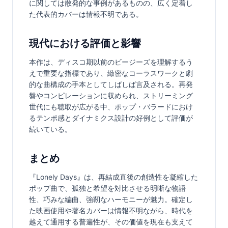
に関しては散発的な事例があるものの、広く定着し
た代表的カバーは情報不明である。
現代における評価と影響
本作は、ディスコ期以前のビージーズを理解するう
えで重要な指標であり、緻密なコーラスワークと劇
的な曲構成の手本としてしばしば言及される。再発
盤やコンピレーションに収められ、ストリーミング
世代にも聴取が広がる中、ポップ・バラードにおけ
るテンポ感とダイナミクス設計の好例として評価が
続いている。
まとめ
『Lonely Days』は、再結成直後の創造性を凝縮した
ポップ曲で、孤独と希望を対比させる明晰な物語
性、巧みな編曲、強靭なハーモニーが魅力。確定し
た映画使用や著名カバーは情報不明ながら、時代を
越えて通用する普遍性が、その価値を現在も支えて