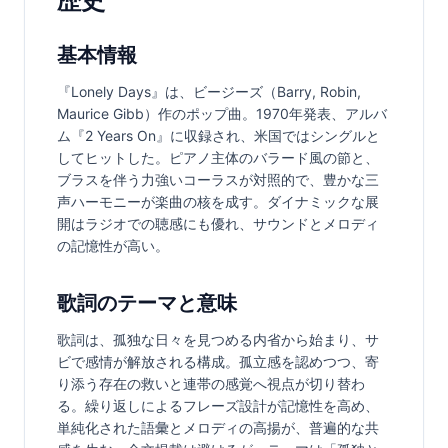
歴史
基本情報
『Lonely Days』は、ビージーズ（Barry, Robin, 
Maurice Gibb）作のポップ曲。1970年発表、アルバ
ム『2 Years On』に収録され、米国ではシングルと
してヒットした。ピアノ主体のバラード風の節と、
ブラスを伴う力強いコーラスが対照的で、豊かな三
声ハーモニーが楽曲の核を成す。ダイナミックな展
開はラジオでの聴感にも優れ、サウンドとメロディ
の記憶性が高い。
歌詞のテーマと意味
歌詞は、孤独な日々を見つめる内省から始まり、サ
ビで感情が解放される構成。孤立感を認めつつ、寄
り添う存在の救いと連帯の感覚へ視点が切り替わ
る。繰り返しによるフレーズ設計が記憶性を高め、
単純化された語彙とメロディの高揚が、普遍的な共