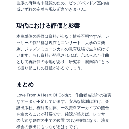
曲版の有無も未確認のため、ビッグバンド／室内編
成いずれの定着も現状断言できません。
現代における評価と影響
本曲単体の評価は資料が少なく情報不明ですが、レ
ッサーの作品群は現在もコンサート、大学の音楽
劇、ジャズ／ミュージカルの教育現場で生き続けて
います。もし資料が発見されれば、忘れられた佳曲
として再評価の余地があり、研究者・演奏家にとっ
て掘り起こしの価値があるでしょう。
まとめ
Love From A Heart Of Goldは、作曲者名以外の確実
なデータが不足しています。安易な憶測は避け、楽
譜出版社、権利者団体、一次資料アーカイブの照合
を進めることが肝要です。確認が整えば、レッサー
の広範な創作の中での位置づけが明確になり、演奏
機会の創出にもつながるはずです。