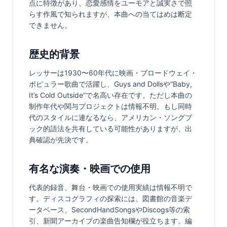
点に特徴があり、恋愛感情をユーモアと誠実さで照
らす作風で知られますが、本曲への当てはめは断定
できません。
歴史的背景
レッサーは1930〜60年代に映画・ブロードウェイ・
ポピュラー歌曲で活躍し、Guys and Dollsや“Baby, 
It’s Cold Outside”で名高い存在です。ただし本曲の
制作年代や関与プロジェクトは情報不明。もし同時
代のスタイルに連なるなら、アメリカン・ソングブ
ック的語法を共有している可能性がありますが、出
典確認が先決です。
有名な演奏・映画での使用
代表的録音、舞台・映画での使用実績は情報不明で
す。ディスコグラフィの探索には、図書館の音楽デ
ータベース、SecondHandSongsやDiscogs等の索
引、新聞アーカイブの楽曲告知欄が役立ちます。編