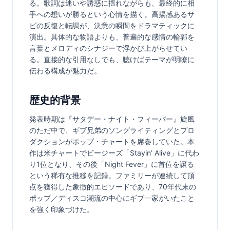
る。歌詞は迷いや誘惑に揺れながらも、最終的に相
手への想いが勝るという心情を描く。高揚感あるサ
ビの反復と転調が、決意の瞬間をドラマティックに
演出。具体的な物語よりも、普遍的な感情の輪郭を
言葉とメロディのシナジーで浮かび上がらせてい
る。直接的な引用なしでも、聴けばテーマが明瞭に
伝わる構成が魅力だ。
歴史的背景
発表時期は『サタデー・ナイト・フィーバー』旋風
のただ中で、ギブ兄弟のソングライティングとプロ
ダクションがポップ・チャートを席巻していた。本
作は米チャートでビージーズ「Stayin’ Alive」に代わ
り1位となり、その後「Night Fever」に首位を譲る
という稀有な推移を記録。ファミリーが連続して頂
点を獲得した象徴的エピソードであり、70年代末の
ポップ／ディスコ潮流の中心にギブ一家がいたこと
を強く印象づけた。