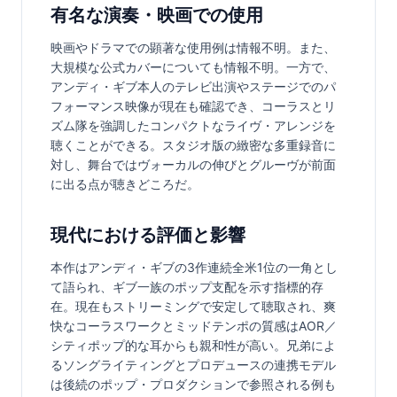
有名な演奏・映画での使用
映画やドラマでの顕著な使用例は情報不明。また、
大規模な公式カバーについても情報不明。一方で、
アンディ・ギブ本人のテレビ出演やステージでのパ
フォーマンス映像が現在も確認でき、コーラスとリ
ズム隊を強調したコンパクトなライヴ・アレンジを
聴くことができる。スタジオ版の緻密な多重録音に
対し、舞台ではヴォーカルの伸びとグルーヴが前面
に出る点が聴きどころだ。
現代における評価と影響
本作はアンディ・ギブの3作連続全米1位の一角とし
て語られ、ギブ一族のポップ支配を示す指標的存
在。現在もストリーミングで安定して聴取され、爽
快なコーラスワークとミッドテンポの質感はAOR／
シティポップ的な耳からも親和性が高い。兄弟によ
るソングライティングとプロデュースの連携モデル
は後続のポップ・プロダクションで参照される例も