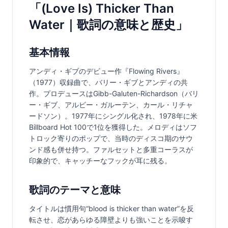
「(Love Is) Thicker Than
Water｜歌詞の意味と歴史」
基本情報
アンディ・ギブのデビュー作『Flowing Rivers』
（1977）収録曲で、バリー・ギブとアンディの共
作。プロデュースはGibb-Galuten-Richardson（バリ
ー・ギブ、アルビー・ガルーテン、カール・リチャ
ードソン）。1977年にシングル化され、1978年に米
Billboard Hot 100で1位を獲得した。メロディはソフ
トロック寄りのポップで、当時のディスコ期のサウ
ンド感も併せ持つ。ファルセットと多重コーラスが
印象的で、キャッチーなフックが耳に残る。
歌詞のテーマと意味
タイトルは慣用句“blood is thicker than water”を反
転させ、恋があらゆる障壁よりも強いことを示唆す