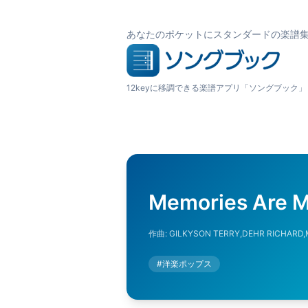
あなたのポケットにスタンダードの楽譜
12keyに移調できる楽譜アプリ「ソングブック」
Memories Are M
作曲:
GILKYSON TERRY,DEHR RICHARD,
#
洋楽ポップス