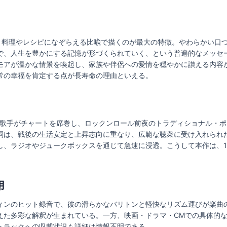
を、料理やレシピになぞらえる比喩で描くのが最大の特徴。やわらかい口
で、人生を豊かにする記憶が形づくられていく、という普遍的なメッセ
モアが温かな情景を喚起し、家族や伴侶への愛情を穏やかに讃える内容
常の幸福を肯定する点が長寿命の理由といえる。
ー系歌手がチャートを席巻し、ロックンロール前夜のトラディショナル・
詞は、戦後の生活安定と上昇志向に重なり、広範な聴衆に受け入れられ
し、ラジオやジュークボックスを通じて急速に浸透。こうして本作は、1
用
ィンのヒット録音で、彼の滑らかなバリトンと軽快なリズム運びが楽曲
えた多彩な解釈が生まれている。一方、映画・ドラマ・CMでの具体的
トラックへの収載状況も詳細は情報不明である。