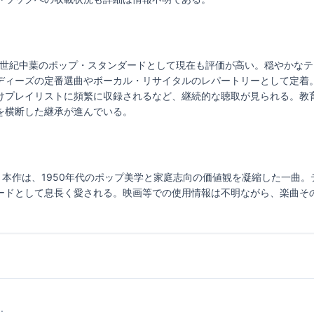
f This は、20世紀中葉のポップ・スタンダードとして現在も評価が高い。穏
ディーズの定番選曲やボーカル・リサイタルのレパートリーとして定着
けプレイリストに頻繁に収録されるなど、継続的な聴取が見られる。教
を横断した継承が進んでいる。
く本作は、1950年代のポップ美学と家庭志向の価値観を凝縮した一曲
ードとして息長く愛される。映画等での使用情報は不明ながら、楽曲そ
.