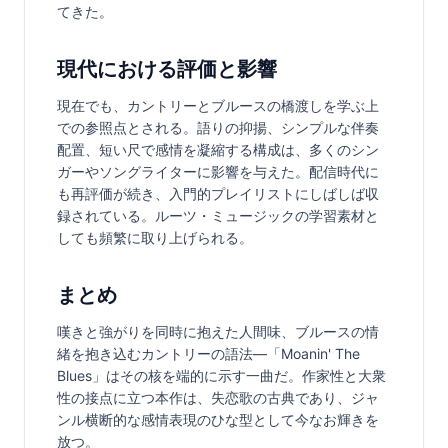
てきた。
現代における評価と影響
現在でも、カントリーとブルースの橋渡しを学ぶ上
での参照点とされる。語りの抑揚、シンプルな伴奏
配置、短い尺で感情を凝縮する構成は、多くのシン
ガーやソングライターに影響を与えた。配信時代に
も再評価が続き、入門的プレイリストにしばしば収
録されている。ルーツ・ミュージックの学習素材と
しても頻繁に取り上げられる。
まとめ
嘆きと強がりを同時に抱えた人間味、ブルースの情
緒を抱き込むカントリーの語法—「Moanin' The 
Blues」はその核を端的に示す一曲だ。作家性と大衆
性の接点に立つ本作は、失恋歌の古典であり、ジャ
ンル横断的な感情表現のひな型として今なお輝きを
放つ。