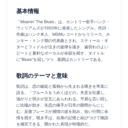
基本情報
「Moanin' The Blues」は、カントリー歌手ハンク・
ウィリアムズが1950年に発表したシングル。作詞・
作曲はハンク本人、MGMレコードからリリース。ホ
ンキー・トンク期の代表曲とされ、スティール・ギ
ターとフィドルが泣きの旋律を描き、歯切れのよい
ビートと素朴なボーカルが余韻を残す。タイトル
に“Blues”を冠しつつ、基調はカントリーである。
歌詞のテーマと意味
歌詞は、恋の破綻と孤独から生まれる嘆きを率直に
語る。「ブルースをうめくほどの」失意を吐露し、
強がりと弱さが交互にあらわれる。平易な言い回し
に比喩が効き、失恋の痛手が日常の隙間からにじ
む。反復フレーズが感情の波を刻み、短い行間に余
情を残す。聴き手は、自身の記憶と結びつけて物語
を補完できる、開かれた表現が特徴的だ。