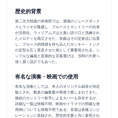
歴史的背景
第二次大戦後の米南部では、酒場のジュークボック
スとラジオが隆盛し、ブルースとカントリーの往来
が活発化。ウィリアムズは土臭い語り口と洗練され
たメロディを両立させた。本曲はその交差点に位置
し、ブルース的情感を持ち込んだホンキー・トンク
の定型を広く普及させた例として重要視される。シ
ンプルな編成と直接的な言葉運びは、当時の大衆へ
強く届く設計でもあった。
有名な演奏・映画での使用
有名な演奏としては、本人のオリジナル録音が決定
版とされ、数多の編集盤や再発で親しまれてきた。
後続のカントリー歌手によるカバーも存在するが、
詳細な一覧は情報不明。映画やドラマでの明確な使
用例についても情報不明である。音源は各種コンピ
レーションに収録され、歴史的文脈と共に参照され