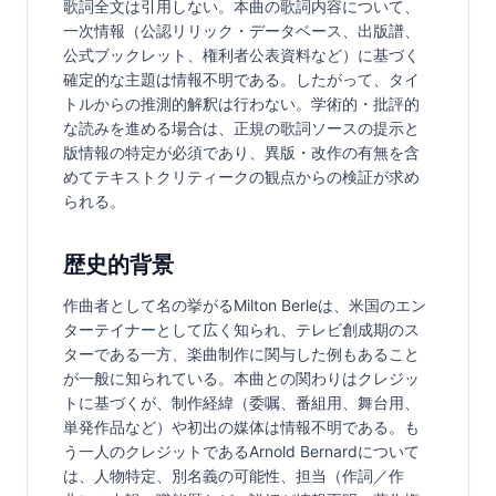
歌詞全文は引用しない。本曲の歌詞内容について、
一次情報（公認リリック・データベース、出版譜、
公式ブックレット、権利者公表資料など）に基づく
確定的な主題は情報不明である。したがって、タイ
トルからの推測的解釈は行わない。学術的・批評的
な読みを進める場合は、正規の歌詞ソースの提示と
版情報の特定が必須であり、異版・改作の有無を含
めてテキストクリティークの観点からの検証が求め
られる。
歴史的背景
作曲者として名の挙がるMilton Berleは、米国のエン
ターテイナーとして広く知られ、テレビ創成期のス
ターである一方、楽曲制作に関与した例もあること
が一般に知られている。本曲との関わりはクレジッ
トに基づくが、制作経緯（委嘱、番組用、舞台用、
単発作品など）や初出の媒体は情報不明である。も
う一人のクレジットであるArnold Bernardについて
は、人物特定、別名義の可能性、担当（作詞／作