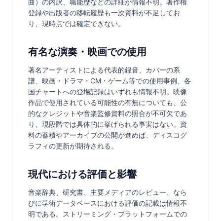
曲）の内訳、職能歴などの詳細が情報不明。著作権
登録や出版者の移転履歴も一次資料が不足してお
り、現時点では確定できない。
有名な演奏・映画での使用
著名アーティストによる代表的録音、カバーの系
譜、映画・ドラマ・CM・ゲーム等での使用事例、各
国チャートへの登場記録はいずれも情報不明。映像
作品で使用されている可能性の有無についても、公
的なクレジットや音楽監修資料の照合が不可欠であ
り、現段階では具体的に挙げられる事実はない。資
料の蓄積やアーカイブの公開が進めば、ディスコグ
ラフィの更新が期待される。
現代における評価と影響
音楽辞典、研究書、主要メディアのレビュー、なら
びに学術データベースにおける評価の記載は情報不
明である。ストリーミング・プラットフォームでの