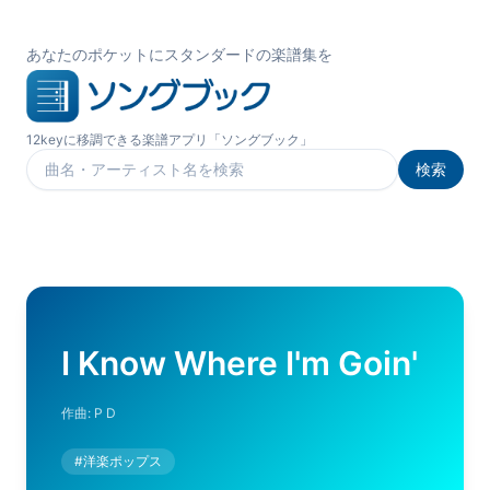
あなたのポケットにスタンダードの楽譜集を
12keyに移調できる楽譜アプリ「ソングブック」
検索
楽曲を検索
I Know Where I'm Goin'
作曲:
P D
#
洋楽ポップス