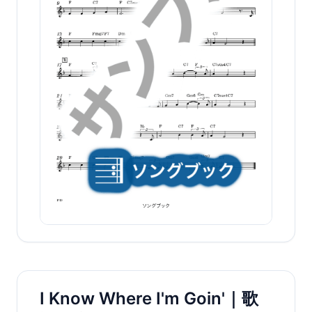
I Know Where I'm Goin'｜歌