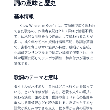
詞の意味と歴史
基本情報
「I Know Where I'm Goin'」は、英語圏で広く歌われ
てきた歌もの。作曲者表記はP D（詳細は情報不明）
で、伝承的な性格をもつ作品として扱われることが
多い。成立年や初出の資料は情報不明。歌詞は英語
で、素朴で覚えやすい旋律が特徴。独唱から合唱、
小編成アンサンブルまで幅広い編成で演奏され、地
域や場面に応じてテンポや調性、和声付けが柔軟に
変化する。
歌詞のテーマと意味
タイトルが示す通り「自分はどこへ行くかを知って
いる」という確信が軸にある。恋愛や人生の選択に
関わる決意、旅の比喩、世評や富よりも心の指針を
重んじる価値観などが読み取れる。反復句と平易な
語彙が親しみやすさを支え、聴き手が自身の経験を