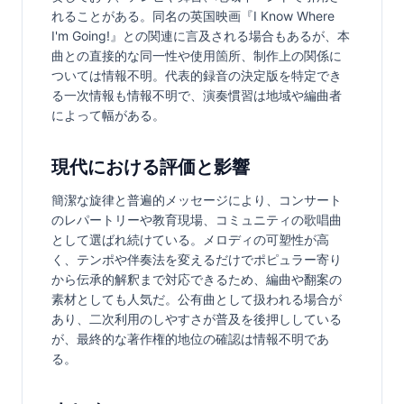
れることがある。同名の英国映画『I Know Where 
I'm Going!』との関連に言及される場合もあるが、本
曲との直接的な同一性や使用箇所、制作上の関係に
ついては情報不明。代表的録音の決定版を特定でき
る一次情報も情報不明で、演奏慣習は地域や編曲者
によって幅がある。
現代における評価と影響
簡潔な旋律と普遍的メッセージにより、コンサート
のレパートリーや教育現場、コミュニティの歌唱曲
として選ばれ続けている。メロディの可塑性が高
く、テンポや伴奏法を変えるだけでポピュラー寄り
から伝承的解釈まで対応できるため、編曲や翻案の
素材としても人気だ。公有曲として扱われる場合が
あり、二次利用のしやすさが普及を後押ししている
が、最終的な著作権的地位の確認は情報不明であ
る。