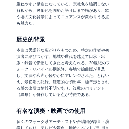
重ねやすい構造になっている。宗教色を強調しない
解釈から、民俗色を強めた語り口まで幅があり、歌
う場の文化背景によってニュアンスが変わりうる点
も魅力だ。
歴史的背景
本曲は民謡的な広がりをもつため、特定の作者や初
演者に結びつかず、地域や世代を越えて口承・出
版・録音で伝播してきたと考えられる。20世紀のフ
ォーク・リバイバル期以降、各地で編曲版が普及
し、旋律や和声が軽やかにアレンジされた。とはい
え、最初期の記録、確定的な初出年、標準形とされ
る版の出所は情報不明であり、複数のバリアント
（異形）が併存している点が特徴である。
有名な演奏・映画での使用
多くのフォーク系アーティストや合唱団が録音・演
奏しており、テレビや舞台、地域イベントで引用さ