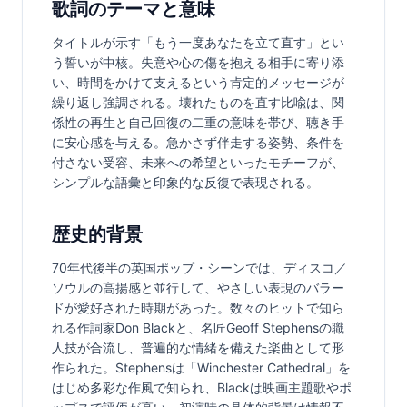
歌詞のテーマと意味
タイトルが示す「もう一度あなたを立て直す」とい
う誓いが中核。失意や心の傷を抱える相手に寄り添
い、時間をかけて支えるという肯定的メッセージが
繰り返し強調される。壊れたものを直す比喩は、関
係性の再生と自己回復の二重の意味を帯び、聴き手
に安心感を与える。急かさず伴走する姿勢、条件を
付さない受容、未来への希望といったモチーフが、
シンプルな語彙と印象的な反復で表現される。
歴史的背景
70年代後半の英国ポップ・シーンでは、ディスコ／
ソウルの高揚感と並行して、やさしい表現のバラー
ドが愛好された時期があった。数々のヒットで知ら
れる作詞家Don Blackと、名匠Geoff Stephensの職
人技が合流し、普遍的な情緒を備えた楽曲として形
作られた。Stephensは「Winchester Cathedral」を
はじめ多彩な作風で知られ、Blackは映画主題歌やポ