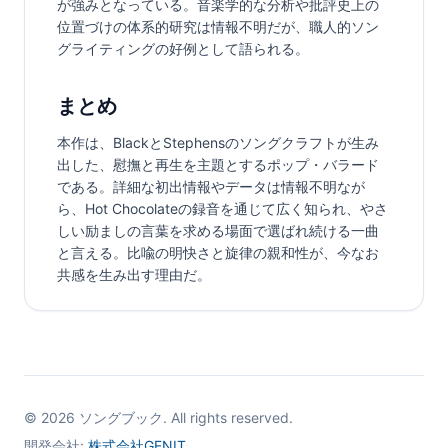
が強みとなっている。音楽学的な分析や批評史上の
位置づけの体系的研究は情報不明だが、職人的ソン
グライティングの好例として語られる。
まとめ
本作は、BlackとStephensのソングクラフトが生み
出した、慰撫と再生を主題とするポップ・バラード
である。詳細な初出情報やデータは情報不明なが
ら、Hot Chocolateの録音を通じて広く知られ、やさ
しい励ましの言葉を求める場面で選ばれ続ける一曲
と言える。比喩の明快さと旋律の親和性が、今なお
共感を生み出す理由だ。
©
2026
ソングブック. All rights reserved.
開発会社:
株式会社GENIT