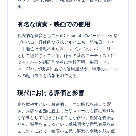
ップスで評価が高い。初演時の具体的背景は情報不
明。
有名な演奏・映画での使用
代表的な録音としてHot Chocolateのバージョンが挙
げられる。具体的な収録アルバム名、発売日、チャ
ート順位は情報不明だが、同バンドのレパートリー
として認知されている。ほかの著名アーティストに
よるカバーの網羅的情報は情報不明。映画・ドラ
マ・CMなど映像作品での使用履歴や、特定のシーン
への起用事例も情報不明である。
現代における評価と影響
傷を癒やすという普遍的テーマは時代を越えて響
き、失恋や困難に直面したリスナーの心情に寄り添
う楽曲として記憶されることが多い。複雑な物語よ
りも、相手を支えるという単純明快な意思表示を前
面に出すことで、幅広い世代に解釈の余地を残す点