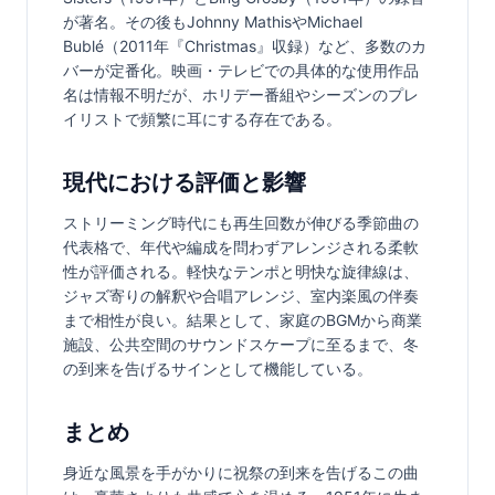
が著名。その後もJohnny MathisやMichael 
Bublé（2011年『Christmas』収録）など、多数のカ
バーが定番化。映画・テレビでの具体的な使用作品
名は情報不明だが、ホリデー番組やシーズンのプレ
イリストで頻繁に耳にする存在である。
現代における評価と影響
ストリーミング時代にも再生回数が伸びる季節曲の
代表格で、年代や編成を問わずアレンジされる柔軟
性が評価される。軽快なテンポと明快な旋律線は、
ジャズ寄りの解釈や合唱アレンジ、室内楽風の伴奏
まで相性が良い。結果として、家庭のBGMから商業
施設、公共空間のサウンドスケープに至るまで、冬
の到来を告げるサインとして機能している。
まとめ
身近な風景を手がかりに祝祭の到来を告げるこの曲