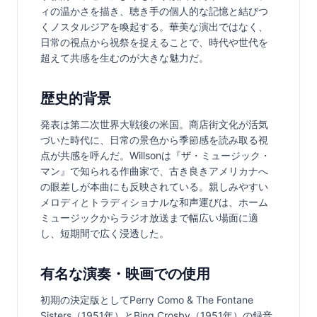
ィの温かさを描き、聴き手の個人的な記憶と結びつ
くノスタルジアを喚起する。華美な演出ではなく、
日常の視点から祝祭を捉えることで、時代や世代を
超えて共感を生むのが大きな魅力だ。
歴史的背景
発表は第二次世界大戦後の米国。商店街文化が活気
づいた時代に、日常の景色から季節感を読み取る視
点が共感を呼んだ。Willsonは『ザ・ミュージック・
マン』で知られる作曲家で、古き良きアメリカナへ
の眼差しが本曲にも反映されている。親しみやすい
メロディとトラディショナルな和声運びは、ホーム
ミュージックからラジオ放送まで幅広い場面に適
し、短期間で広く浸透した。
有名な演奏・映画での使用
初期の決定版としてPerry Como & The Fontane 
Sisters（1951年）とBing Crosby（1951年）の録音