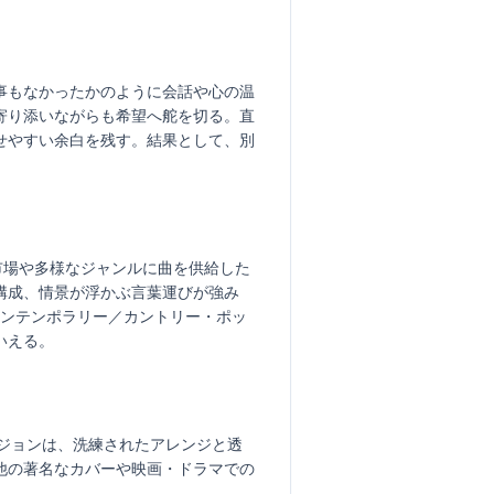
事もなかったかのように会話や心の温
寄り添いながらも希望へ舵を切る。直
せやすい余白を残す。結果として、別
米国市場や多様なジャンルに曲を供給した
構成、情景が浮かぶ言葉運びが強み
コンテンポラリー／カントリー・ポッ
いえる。
バージョンは、洗練されたアレンジと透
他の著名なカバーや映画・ドラマでの