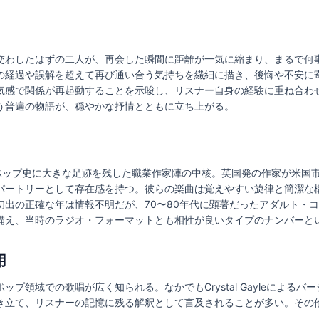
交わしたはずの二人が、再会した瞬間に距離が一気に縮まり、まるで何
の経過や誤解を超えて再び通い合う気持ちを繊細に描き、後悔や不安に
気感で関係が再起動することを示唆し、リスナー自身の経験に重ね合わ
う普遍の物語が、穏やかな抒情とともに立ち上がる。
は、英米のポップ史に大きな足跡を残した職業作家陣の中核。英国発の作家が
パートリーとして存在感を持つ。彼らの楽曲は覚えやすい旋律と簡潔な
初出の正確な年は情報不明だが、70〜80年代に顕著だったアダルト・
備え、当時のラジオ・フォーマットとも相性が良いタイプのナンバーと
用
プ領域での歌唱が広く知られる。なかでもCrystal Gayleによる
き立て、リスナーの記憶に残る解釈として言及されることが多い。その