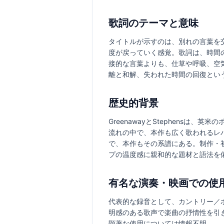
歌詞のテーマと意味
タイトルが示すのは、別れの言葉を
度が戻っていく感覚。歌詞は、時間
接的な言葉よりも、仕草や呼吸、空
離と和解、失われた時間の回復とい
歴史的背景
GreenawayとStephens
流れの中で、本作も広く歌われるレ
で、本作もその系譜にある。制作・
プの温度感に親和的な題材と語法を
有名な演奏・映画での使
代表的な録音として、カントリー／ポッ
明感のある歌声で楽曲の抒情性を引
顕著な使用については情報不明。