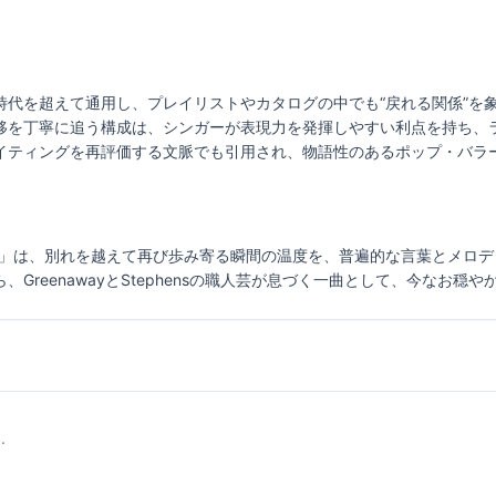
時代を超えて通用し、プレイリストやカタログの中でも“戻れる関係”を
移を丁寧に追う構成は、シンガーが表現力を発揮しやすい利点を持ち、
イティングを再評価する文脈でも引用され、物語性のあるポップ・バラ
Said Goodbye」は、別れを越えて再び歩み寄る瞬間の温度を、普遍的な言葉
GreenawayとStephensの職人芸が息づく一曲として、今なお穏
.