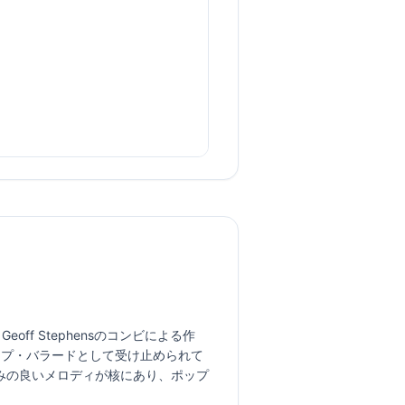
ayとGeoff Stephensのコンビによる作
ップ・バラードとして受け止められて
みの良いメロディが核にあり、ポップ