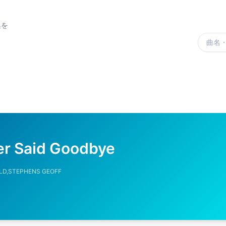
集を
楽曲を
ver Said Goodbye
LD,STEPHENS GEOFF