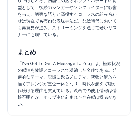
り上げられる。物語性のあるポップ・バラードの範
型として、後続のシンガーやソングライターに影響
を与え、切実な語りと高揚するコーラスの組み合わ
せは現在でも有効な表現手法だ。配信時代において
も再発見が進み、ストリーミングを通じて若いリス
ナーにも届いている。
まとめ
「I've Got To Get A Message To You」は、極限状況
の感情を物語とコーラスで凝縮した名作である。普
遍的なテーマ、記憶に残るメロディ、緊張と解放を
描くアレンジが三位一体となり、時代を超えて聴か
れ続ける理由を支えている。映画での使用情報は情
報不明だが、ポップ史に刻まれた存在感は揺るがな
い。