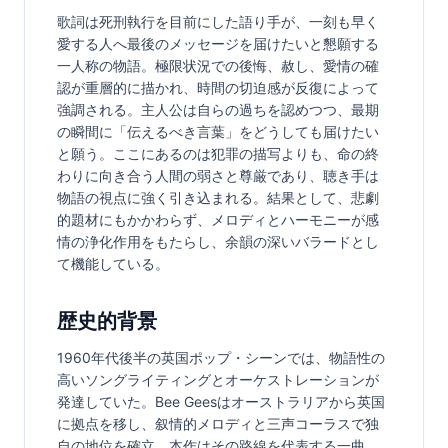
歌詞は死刑執行を目前にした語り手が、一刻も早く
愛する人へ最後のメッセージを届けたいと懇願する
一人称の物語。極限状況での後悔、赦し、愛情の確
認が重層的に描かれ、時間の切迫感が反復によって
強調される。主人公は自らの過ちを認めつつ、最期
の瞬間に「伝えるべき言葉」をどうしても届けたい
と願う。ここにあるのは犯罪の描写よりも、命の終
わりに向き合う人間の弱さと尊厳であり、聴き手は
物語の視点に強く引き込まれる。結果として、悲劇
的題材にもかかわらず、メロディとハーモニーが感
情の浄化作用をもたらし、余韻の深いバラードとし
て機能している。
歴史的背景
1960年代後半の英国ポップ・シーンでは、物語性の
高いソングライティングとオーケストレーションが
発達していた。Bee Geesはオーストラリアから英国
に拠点を移し、叙情的メロディと三声コーラスで独
自の地位を確立。本作はその路線を代表する一曲