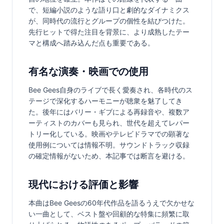
で、短編小説のような語り口と劇的なダイナミクス
が、同時代の流行とグループの個性を結びつけた。
先行ヒットで得た注目を背景に、より成熟したテー
マと構成へ踏み込んだ点も重要である。
有名な演奏・映画での使用
Bee Gees自身のライブで長く愛奏され、各時代のス
テージで深化するハーモニーが聴衆を魅了してき
た。後年にはバリー・ギブによる再録音や、複数ア
ーティストのカバーも見られ、世代を超えてレパー
トリー化している。映画やテレビドラマでの顕著な
使用例については情報不明。サウンドトラック収録
の確定情報がないため、本記事では断言を避ける。
現代における評価と影響
本曲はBee Geesの60年代作品を語るうえで欠かせな
い一曲として、ベスト盤や回顧的な特集に頻繁に取