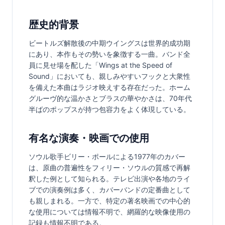
歴史的背景
ビートルズ解散後の中期ウイングスは世界的成功期
にあり、本作もその勢いを象徴する一曲。バンド全
員に見せ場を配した「Wings at the Speed of 
Sound」においても、親しみやすいフックと大衆性
を備えた本曲はラジオ映えする存在だった。ホーム
グルーヴ的な温かさとブラスの華やかさは、70年代
半ばのポップスが持つ包容力をよく体現している。
有名な演奏・映画での使用
ソウル歌手ビリー・ポールによる1977年のカバー
は、原曲の普遍性をフィリー・ソウルの質感で再解
釈した例として知られる。テレビ出演や各地のライ
ブでの演奏例は多く、カバーバンドの定番曲として
も親しまれる。一方で、特定の著名映画での中心的
な使用については情報不明で、網羅的な映像使用の
記録も情報不明である。