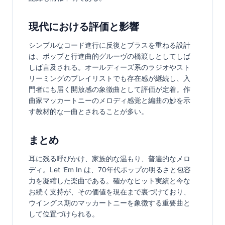
現代における評価と影響
シンプルなコード進行に反復とブラスを重ねる設計
は、ポップと行進曲的グルーヴの橋渡しとしてしば
しば言及される。オールディーズ系のラジオやスト
リーミングのプレイリストでも存在感が継続し、入
門者にも届く開放感の象徴曲として評価が定着。作
曲家マッカートニーのメロディ感覚と編曲の妙を示
す教材的な一曲とされることが多い。
まとめ
耳に残る呼びかけ、家族的な温もり、普遍的なメロ
ディ。Let 'Em In は、70年代ポップの明るさと包容
力を凝縮した楽曲である。確かなヒット実績と今な
お続く支持が、その価値を現在まで裏づけており、
ウイングス期のマッカートニーを象徴する重要曲と
して位置づけられる。