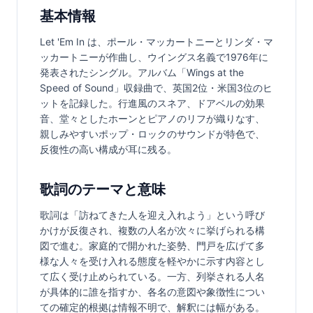
基本情報
Let 'Em In は、ポール・マッカートニーとリンダ・マ
ッカートニーが作曲し、ウイングス名義で1976年に
発表されたシングル。アルバム「Wings at the 
Speed of Sound」収録曲で、英国2位・米国3位のヒ
ットを記録した。行進風のスネア、ドアベルの効果
音、堂々としたホーンとピアノのリフが織りなす、
親しみやすいポップ・ロックのサウンドが特色で、
反復性の高い構成が耳に残る。
歌詞のテーマと意味
歌詞は「訪ねてきた人を迎え入れよう」という呼び
かけが反復され、複数の人名が次々に挙げられる構
図で進む。家庭的で開かれた姿勢、門戸を広げて多
様な人々を受け入れる態度を軽やかに示す内容とし
て広く受け止められている。一方、列挙される人名
が具体的に誰を指すか、各名の意図や象徴性につい
ての確定的根拠は情報不明で、解釈には幅がある。