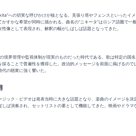
ikita”への切実な呼びかけが核となる。見張り塔やフェンスといった
てかすかな希望が同時に描かれる。曲名の“ニキータ”はロシア語圏で一
女性像として表現され、解釈の幅がしばしば話題となってきた。
東西の境界管理や監視体制が現実のものだった時代である。歌は特定の国
を採ることで普遍性を獲得した。政治的メッセージを前面に掲げるので
時代の聴衆に強く響いた。
用
ージック・ビデオは発表当時に大きな話題となり、楽曲のイメージを決
ばしば演奏され、セットリストの要として機能してきた。映画やドラマ