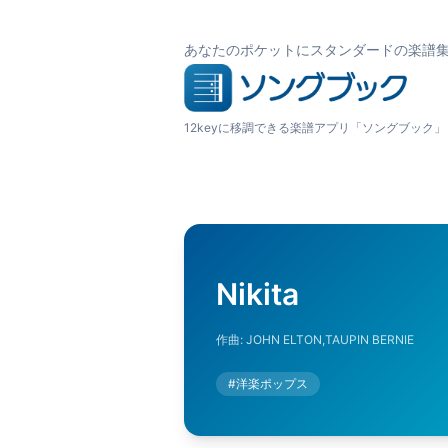
あなたのポケットにスタンダードの楽譜
12keyに移調できる楽譜アプリ「ソングブック」
Nikita
作曲:
JOHN ELTON,TAUPIN BERNIE
#
洋楽ポップス