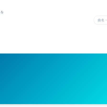
集を
楽曲を