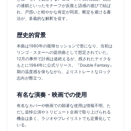
の連鎖といったモチーフが反復と語感の遊びで結ば
れ、戸惑いと軽やかな肯定が同居。断定を避ける書
法が、多義的な解釈を促す。
歴史的背景
本曲は1980年の復帰セッションで形になり、当初は
リンゴ・スターへの提供曲として想定されていた。
12月の事件で計画は途絶えるが、残されたテイクを
もとに1984年に公式リリース。『Double Fantasy』
期の温度感を保ちながら、よりストレートなロック
志向が際立つ。
有名な演奏・映画での使用
有名なカバーや映画での顕著な使用は情報不明。た
だし追悼公演やトリビュート企画で取り上げられる
機会は多く、ラジオやプレイリストでも定番化して
いる。