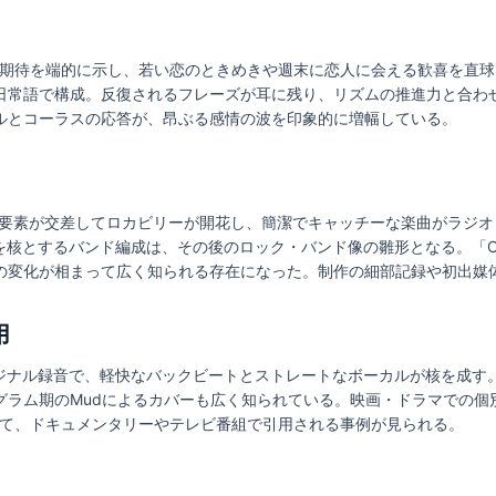
揚と期待を端的に示し、若い恋のときめきや週末に恋人に会える歓喜を直
日常語で構成。反復されるフレーズが耳に残り、リズムの推進力と合わ
ルとコーラスの応答が、昂ぶる感情の波を印象的に増幅している。
Bの要素が交差してロカビリーが開花し、簡潔でキャッチーな楽曲がラジ
・ギターを核とするバンド編成は、その後のロック・バンド像の雛形となる。「O
の変化が相まって広く知られる存在になった。制作の細部記録や初出媒
用
sのオリジナル録音で、軽快なバックビートとストレートなボーカルが核を成
グラム期のMudによるカバーも広く知られている。映画・ドラマでの個
して、ドキュメンタリーやテレビ番組で引用される事例が見られる。