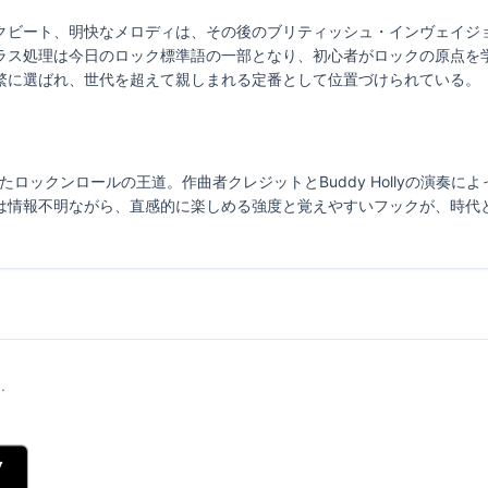
クビート、明快なメロディは、その後のブリティッシュ・インヴェイジ
ラス処理は今日のロック標準語の一部となり、初心者がロックの原点を
繁に選ばれ、世代を超えて親しまれる定番として位置づけられている。
したロックンロールの王道。作曲者クレジットとBuddy Hollyの演奏
は情報不明ながら、直感的に楽しめる強度と覚えやすいフックが、時代
.