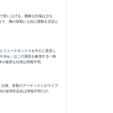
球で歌い上げる。難解な比喩は少な
せて、胸の鼓動にも似た躍動を言語と
オとジュークボックスを中心に普及し
h Boy」はこの潮流を象徴する一曲
体の厳密な仕様は情報不明。
す。以後、多数のアーティストがライブ
別の使用作品名は情報不明だが、