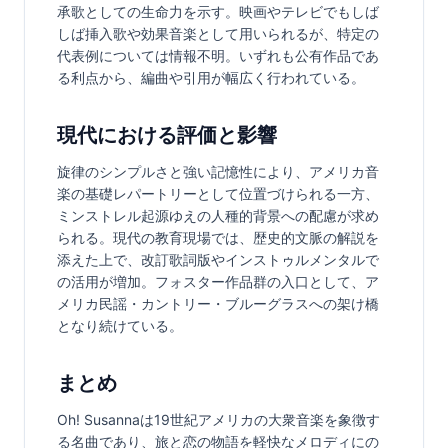
承歌としての生命力を示す。映画やテレビでもしば
しば挿入歌や効果音楽として用いられるが、特定の
代表例については情報不明。いずれも公有作品であ
る利点から、編曲や引用が幅広く行われている。
現代における評価と影響
旋律のシンプルさと強い記憶性により、アメリカ音
楽の基礎レパートリーとして位置づけられる一方、
ミンストレル起源ゆえの人種的背景への配慮が求め
られる。現代の教育現場では、歴史的文脈の解説を
添えた上で、改訂歌詞版やインストゥルメンタルで
の活用が増加。フォスター作品群の入口として、ア
メリカ民謡・カントリー・ブルーグラスへの架け橋
となり続けている。
まとめ
Oh! Susannaは19世紀アメリカの大衆音楽を象徴す
る名曲であり、旅と恋の物語を軽快なメロディにの