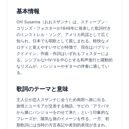
基本情報
Oh! Susanna（おおスザンナ）は、スティーブン・
コリンズ・フォスターが1848年に発表した歌詞付き
のミンストレル・ソング。アメリカ民謡として広く
知られ、日本でも唱歌として親しまれる。軽快なメ
ロディと覚えやすいサビが特徴で、現在はパブリッ
クドメイン。作曲・作詞はいずれもフォスターによ
る。シンプルなI–IV–Vを中心とする和声進行と躍動的
なリズムが、バンジョーやギターの伴奏に適してい
る。
歌詞のテーマと意味
主人公が恋人スザンナに会うため南部へ旅に出る、
旅情とユーモアが交差する物語。サビの「アラバマ
から膝にバンジョーをのせて来た」という印象的な
フレーズが、陽気な旅のイメージを作る。一方、初
期歌詞には当時の方言表記や差別的表現が含まれ、