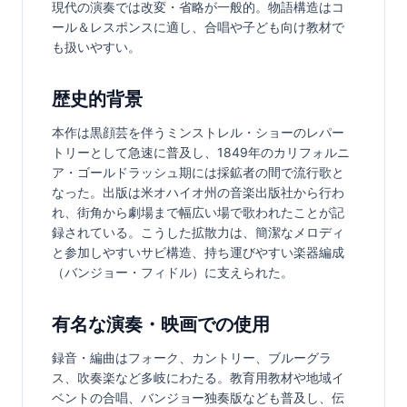
現代の演奏では改変・省略が一般的。物語構造はコ
ール＆レスポンスに適し、合唱や子ども向け教材で
も扱いやすい。
歴史的背景
本作は黒顔芸を伴うミンストレル・ショーのレパー
トリーとして急速に普及し、1849年のカリフォルニ
ア・ゴールドラッシュ期には採鉱者の間で流行歌と
なった。出版は米オハイオ州の音楽出版社から行わ
れ、街角から劇場まで幅広い場で歌われたことが記
録されている。こうした拡散力は、簡潔なメロディ
と参加しやすいサビ構造、持ち運びやすい楽器編成
（バンジョー・フィドル）に支えられた。
有名な演奏・映画での使用
録音・編曲はフォーク、カントリー、ブルーグラ
ス、吹奏楽など多岐にわたる。教育用教材や地域イ
ベントの合唱、バンジョー独奏版なども普及し、伝