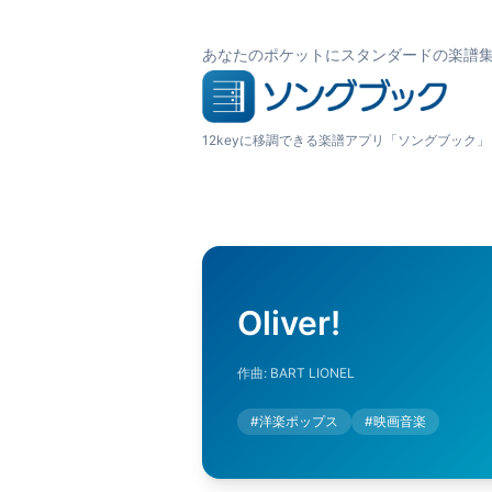
あなたのポケットにスタンダードの楽譜
12keyに移調できる楽譜アプリ「ソングブック」
Oliver!
作曲:
BART LIONEL
#
洋楽ポップス
#
映画音楽