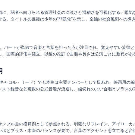
軸に、弱者へ向けられる管理社会の冷淡さと滑稽さを可視化する。陽気
せる。タイトルの反復は少年の“問題化”を示し、全編の社会風刺への導
ンドン初演。バートが単独で音楽と言葉を担った点が注目され、覚えやすい旋
し、国際的評価を確立。以後の改訂で曲順や長さは公演ごとに差異があ
用
』（監督：キャロル・リード）でも本曲は主要ナンバーとして扱われ、映画用
ャスト録音など複数の公式音源が流通し、歯切れのよい合唱とブラスの
うアンサンブル曲の模範例として参照される。明確なリフレイン、アイロニ
ンポとブラス・木管のバランスが要で、言葉のアクセントを立てると台