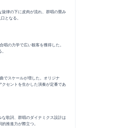
な旋律の下に皮肉が流れ、群唱の畳み
入口となる。
律と合唱の力学で広い観客を獲得した。
る。
の編曲でスケールが増した。オリジナ
アクセントを生かした演奏が定番であ
カルな歌詞、群唱のダイナミクス設計は
詞的推進力が際立つ。