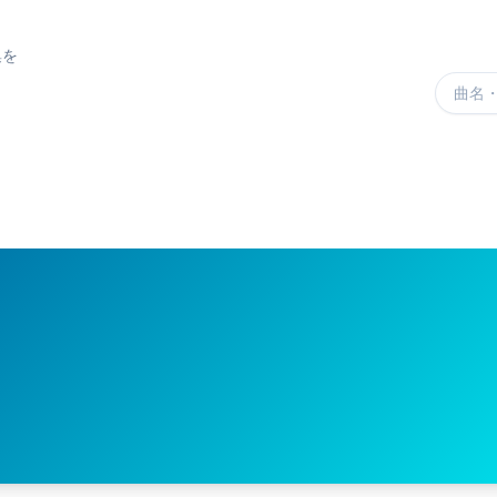
集を
楽曲を