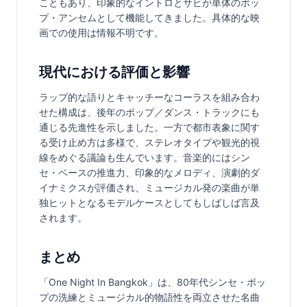
こともあり、印象的なイントロとサビが単体のポッ
プ・アンセムとして機能してきました。具体的な映
画での使用は情報不明です。
現代における評価と影響
ラップ的な語りとキャッチーなコーラスを組み合わ
せた構成は、後年のポップ／ダンス・トラックにも
通じる先進性を示しました。一方で都市表象に関す
る受け止め方は多様で、ステレオタイプや観光的視
線をめぐる議論も生んでいます。音楽的にはシン
セ・ベースの推進力、印象的なメロディ、演劇的ダ
イナミクスが評価され、ミュージカル発の楽曲が単
独ヒットとなるモデルケースとしてもしばしば言及
されます。
まとめ
「One Night In Bangkok」は、80年代シンセ・ポッ
プの洗練とミュージカル的物語性を両立させた名曲