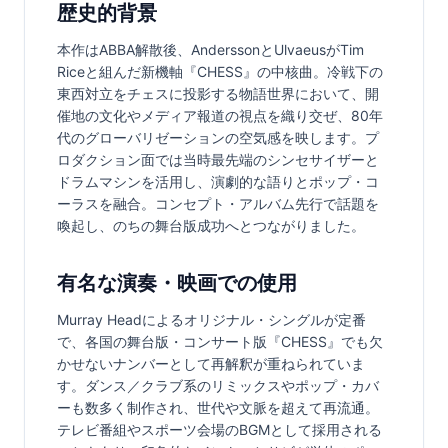
歴史的背景
本作はABBA解散後、AnderssonとUlvaeusがTim 
Riceと組んだ新機軸『CHESS』の中核曲。冷戦下の
東西対立をチェスに投影する物語世界において、開
催地の文化やメディア報道の視点を織り交ぜ、80年
代のグローバリゼーションの空気感を映します。プ
ロダクション面では当時最先端のシンセサイザーと
ドラムマシンを活用し、演劇的な語りとポップ・コ
ーラスを融合。コンセプト・アルバム先行で話題を
喚起し、のちの舞台版成功へとつながりました。
有名な演奏・映画での使用
Murray Headによるオリジナル・シングルが定番
で、各国の舞台版・コンサート版『CHESS』でも欠
かせないナンバーとして再解釈が重ねられていま
す。ダンス／クラブ系のリミックスやポップ・カバ
ーも数多く制作され、世代や文脈を超えて再流通。
テレビ番組やスポーツ会場のBGMとして採用される