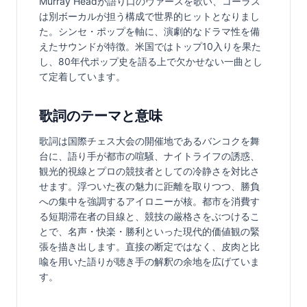
Murray Headが語り口のヴァースを歌い、コーラス
は別ボーカルが担う構成で世界的ヒットとなりまし
た。シンセ・ポップを軸に、演劇的なドラマ性を備
えたサウンドが特徴。米国ではトップ10入りを果た
し、80年代ポップ史を語る上で欠かせない一曲とし
て定着しています。
歌詞のテーマと意味
歌詞は国際チェス大会の開催地であるバンコクを舞
台に、語り手が都市の喧騒、ナイトライフの誘惑、
観光的視線とプロの競技者としての冷静さを対比さ
せます。浮ついた夜の魅力に距離を取りつつ、勝負
への集中を強調するアイロニーが核。都市を消費す
る短期滞在者の目線と、競技の厳格さをぶつけるこ
とで、名声・快楽・勝利といった現代的価値観の緊
張を描き出します。直接の断定ではなく、皮肉と比
喩を用いた語りが聴き手の解釈の余地を広げていま
す。