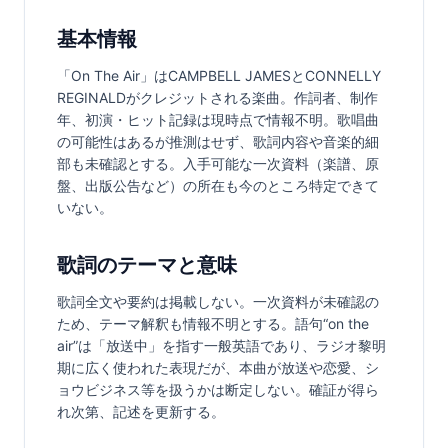
基本情報
「On The Air」はCAMPBELL JAMESとCONNELLY 
REGINALDがクレジットされる楽曲。作詞者、制作
年、初演・ヒット記録は現時点で情報不明。歌唱曲
の可能性はあるが推測はせず、歌詞内容や音楽的細
部も未確認とする。入手可能な一次資料（楽譜、原
盤、出版公告など）の所在も今のところ特定できて
いない。
歌詞のテーマと意味
歌詞全文や要約は掲載しない。一次資料が未確認の
ため、テーマ解釈も情報不明とする。語句“on the 
air”は「放送中」を指す一般英語であり、ラジオ黎明
期に広く使われた表現だが、本曲が放送や恋愛、シ
ョウビジネス等を扱うかは断定しない。確証が得ら
れ次第、記述を更新する。