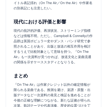
イトル表記揺れ（On The Air／On the Air）や作家名
の別表記にも注意したい。
現代における評価と影響
現代の批評的評価、再演状況、ストリーミング指標
などは情報不明。ただし、Campbell & Connellyの作
品群は英国ポピュラー史やダンス・バンド研究で参
照されることがあり、出版と放送の相互作用を検討
するうえで比較対象として意味を持つ。『On The 
Air』も一次資料が見つかれば、放送文化と楽曲流通
の関係を示すケーススタディとなりうる。
まとめ
『On The Air』は作家クレジット以外の確定情報が
限られる楽曲である。推測を避け、楽譜・原盤・出
版データなど一次資料の発見と検証を進めることが
今後の正確な理解につながる。新たな証拠が得られ
次第、歌詞テーマや代表演奏、歴史的位置づけを丁