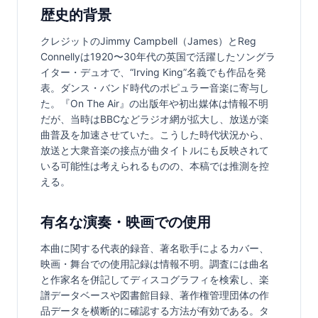
歴史的背景
クレジットのJimmy Campbell（James）とReg 
Connellyは1920〜30年代の英国で活躍したソングラ
イター・デュオで、“Irving King”名義でも作品を発
表。ダンス・バンド時代のポピュラー音楽に寄与し
た。『On The Air』の出版年や初出媒体は情報不明
だが、当時はBBCなどラジオ網が拡大し、放送が楽
曲普及を加速させていた。こうした時代状況から、
放送と大衆音楽の接点が曲タイトルにも反映されて
いる可能性は考えられるものの、本稿では推測を控
える。
有名な演奏・映画での使用
本曲に関する代表的録音、著名歌手によるカバー、
映画・舞台での使用記録は情報不明。調査には曲名
と作家名を併記してディスコグラフィを検索し、楽
譜データベースや図書館目録、著作権管理団体の作
品データを横断的に確認する方法が有効である。タ