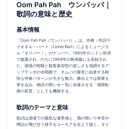
Oom Pah Pah ウンパッパ｜
歌詞の意味と歴史
基本情報
『Oom Pah Pah（ウンパッパ）』は、作曲・作詞ラ
イオネル・バート（Lionel Bart）によるミュージカ
ル『オリバー！』のナンバー。1960年ロンドン初演
で披露され、のちに1968年の映画版にも収録され
た。酒場の喧騒と観客参加型の楽しさを強調するア
ップテンポの合唱曲で、オムパの擬音に由来する軽
快な伴奏パターンが大きな魅力。舞台上では群衆を
巻き込み、物語の勢いを一気に加速させる「場面転
換の装置」としても機能する。
歌詞のテーマと意味
歌詞は酒場での陽気な連帯感と、酒の勢いで本音や
噂話が飛び交う様子をユーモアを交えて描く。タイ