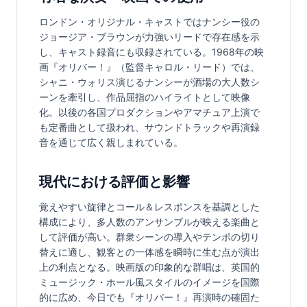
ロンドン・オリジナル・キャストではナンシー役の
ジョージア・ブラウンが力強いリードで存在感を示
し、キャスト録音にも収録されている。1968年の映
画『オリバー！』（監督キャロル・リード）では、
シャニ・ウォリス演じるナンシーが酒場の大人数シ
ーンを牽引し、作品屈指のハイライトとして映像
化。以後の各国プロダクションやアマチュア上演で
も定番曲として扱われ、サウンドトラックや再演録
音を通じて広く親しまれている。
現代における評価と影響
覚えやすい旋律とコール＆レスポンスを基調とした
構成により、多人数のアンサンブルが映える楽曲と
して評価が高い。群衆シーンの導入やテンポの切り
替えに適し、観客との一体感を瞬時に生む点が演出
上の利点となる。映画版の印象的な群唱は、英国的
ミュージック・ホール風スタイルのイメージを国際
的に広め、今日でも『オリバー！』再演時の確固た