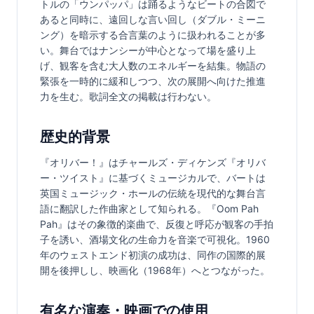
トルの「ウンパッパ」は踊るようなビートの合図で
あると同時に、遠回しな言い回し（ダブル・ミーニ
ング）を暗示する合言葉のように扱われることが多
い。舞台ではナンシーが中心となって場を盛り上
げ、観客を含む大人数のエネルギーを結集。物語の
緊張を一時的に緩和しつつ、次の展開へ向けた推進
力を生む。歌詞全文の掲載は行わない。
歴史的背景
『オリバー！』はチャールズ・ディケンズ『オリバ
ー・ツイスト』に基づくミュージカルで、バートは
英国ミュージック・ホールの伝統を現代的な舞台言
語に翻訳した作曲家として知られる。『Oom Pah 
Pah』はその象徴的楽曲で、反復と呼応が観客の手拍
子を誘い、酒場文化の生命力を音楽で可視化。1960
年のウェストエンド初演の成功は、同作の国際的展
開を後押しし、映画化（1968年）へとつながった。
有名な演奏・映画での使用