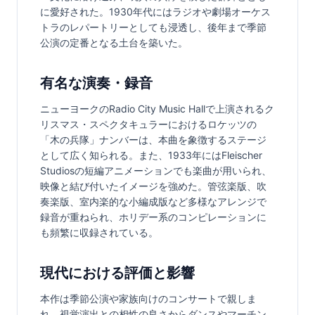
に愛好された。1930年代にはラジオや劇場オーケス
トラのレパートリーとしても浸透し、後年まで季節
公演の定番となる土台を築いた。
有名な演奏・録音
ニューヨークのRadio City Music Hallで上演されるク
リスマス・スペクタキュラーにおけるロケッツの
「木の兵隊」ナンバーは、本曲を象徴するステージ
として広く知られる。また、1933年にはFleischer 
Studiosの短編アニメーションでも楽曲が用いられ、
映像と結び付いたイメージを強めた。管弦楽版、吹
奏楽版、室内楽的な小編成版など多様なアレンジで
録音が重ねられ、ホリデー系のコンピレーションに
も頻繁に収録されている。
現代における評価と影響
本作は季節公演や家族向けのコンサートで親しま
れ、視覚演出との相性の良さからダンスやマーチン