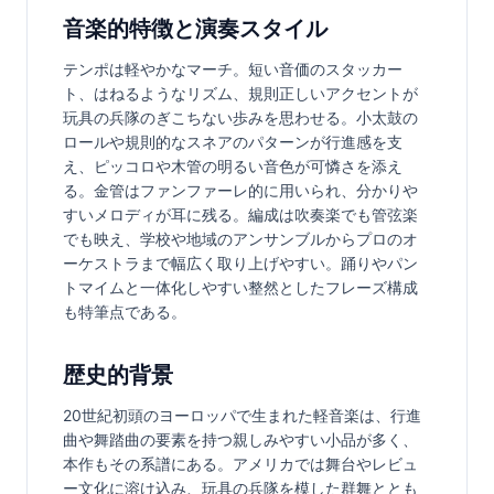
音楽的特徴と演奏スタイル
テンポは軽やかなマーチ。短い音価のスタッカー
ト、はねるようなリズム、規則正しいアクセントが
玩具の兵隊のぎこちない歩みを思わせる。小太鼓の
ロールや規則的なスネアのパターンが行進感を支
え、ピッコロや木管の明るい音色が可憐さを添え
る。金管はファンファーレ的に用いられ、分かりや
すいメロディが耳に残る。編成は吹奏楽でも管弦楽
でも映え、学校や地域のアンサンブルからプロのオ
ーケストラまで幅広く取り上げやすい。踊りやパン
トマイムと一体化しやすい整然としたフレーズ構成
も特筆点である。
歴史的背景
20世紀初頭のヨーロッパで生まれた軽音楽は、行進
曲や舞踏曲の要素を持つ親しみやすい小品が多く、
本作もその系譜にある。アメリカでは舞台やレビュ
ー文化に溶け込み、玩具の兵隊を模した群舞ととも