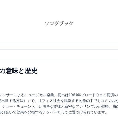
｜歌詞の意味と歴史
ク・レッサーによるミュージカル楽曲。初出は1961年ブロードウェイ初演の『How to 
ng（努力しないで出世する方法）』で、オフィス社会を風刺する同作の中でもコ
、ショー・チューンらしい明快な旋律と緻密なアンサンブルが特徴。曲
掛け合いで効果を発揮するナンバーとして位置づけられています。