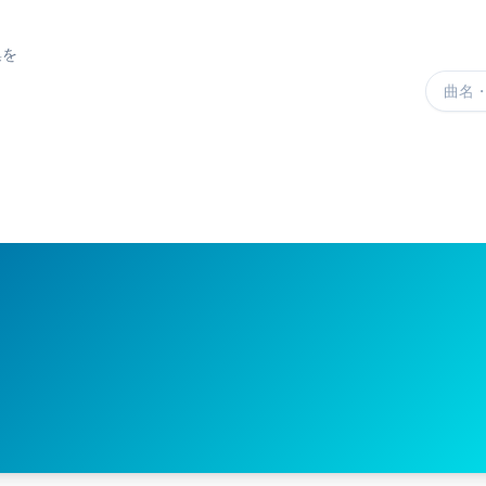
集を
楽曲を