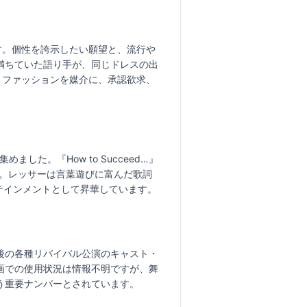
す。個性を誇示したい願望と、流行や
満ちていた語り手が、同じドレスの出
。ファッションを媒介に、承認欲求、
た。『How to Succeed…』
ル。レッサーは言葉遊びに富んだ歌詞
ターテインメントとして昇華しています。
後の各種リバイバル公演のキャスト・
画での使用状況は情報不明ですが、舞
う重要ナンバーとされています。