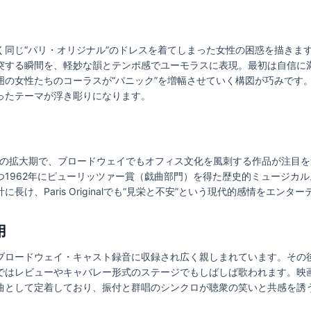
く同じ“パリ・オリジナル”のドレスを着てしまった女性の困惑を描きま
突する瞬間を、軽妙な韻とテンポ感でユーモラスに表現。最初は自信に
囲の女性たちのコーラスが“パニック”を増幅させていく構図が巧みです
ったテーマが浮き彫りになります。
の拡大期で、ブロードウェイでもオフィス文化を風刺する作品が注目を集めまし
つ1962年にピューリッツァー賞（戯曲部門）を得た歴史的ミュージカ
長け、Paris Originalでも“見栄と不安”という現代的感情をエン
用
ブロードウェイ・キャスト録音に収録され広く親しまれています。その
ではレビューやキャバレー形式のステージでもしばしば歌われます。映
曲として定着しており、振付と群唱のシンクロが聴衆の笑いと共感を誘