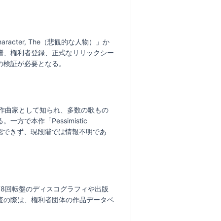
acter, The（悲観的な人物）」か
譜、権利者登録、正式なリリックシー
の検証が必要となる。
作曲家として知られ、多数の歌もの
本作「Pessimistic 
で確認できず、現段階では情報不明であ
8回転盤のディスコグラフィや出版
査の際は、権利者団体の作品データベ