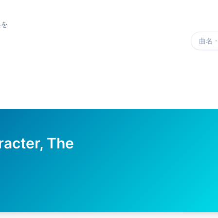
集を
楽曲を
racter, The