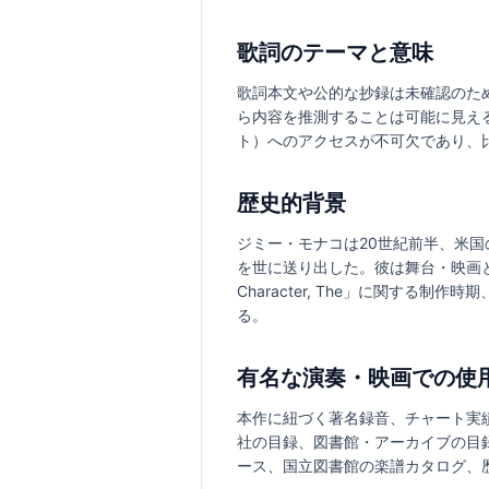
歌詞のテーマと意味
歌詞本文や公的な抄録は未確認のため、テ
ら内容を推測することは可能に見え
ト）へのアクセスが不可欠であり、
歴史的背景
ジミー・モナコは20世紀前半、米
を世に送り出した。彼は舞台・映画と結
Character, The」に関す
る。
有名な演奏・映画での使
本作に紐づく著名録音、チャート実
社の目録、図書館・アーカイブの目
ース、国立図書館の楽譜カタログ、