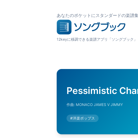
あなたのポケットにスタンダードの楽譜
12keyに移調できる楽譜アプリ「ソングブック」
Pessimistic Cha
作曲:
MONACO JAMES V JIMMY
#
洋楽ポップス