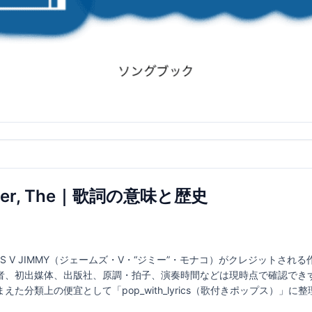
racter, The｜歌詞の意味と歴史
MES V JIMMY（ジェームズ・V・“ジミー”・モナコ）がクレジットさ
者、初出媒体、出版社、原調・拍子、演奏時間などは現時点で確認でき
た分類上の便宜として「pop_with_lyrics（歌付きポップス）」