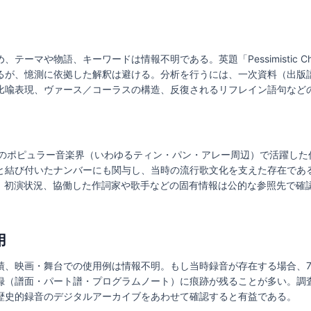
ーマや物語、キーワードは情報不明である。英題「Pessimistic Char
るが、憶測に依拠した解釈は避ける。分析を行うには、一次資料（出版
比喩表現、ヴァース／コーラスの構造、反復されるリフレイン語句など
国のポピュラー音楽界（いわゆるティン・パン・アレー周辺）で活躍した
び付いたナンバーにも関与し、当時の流行歌文化を支えた存在である。一方で
る制作時期、初演状況、協働した作詞家や歌手などの固有情報は公的な参照先
用
績、映画・舞台での使用例は情報不明。もし当時録音が存在する場合、7
録（譜面・パート譜・プログラムノート）に痕跡が残ることが多い。調
歴史的録音のデジタルアーカイブをあわせて確認すると有益である。