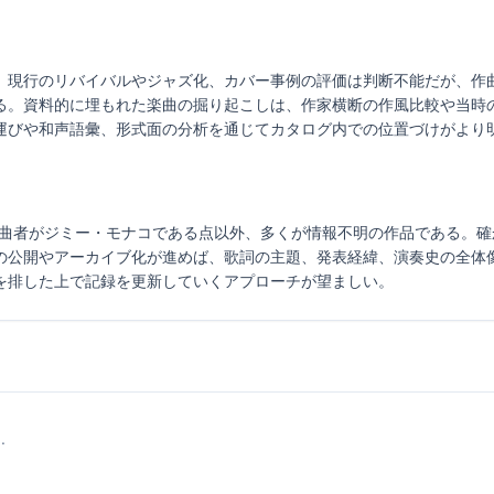
、現行のリバイバルやジャズ化、カバー事例の評価は判断不能だが、作
る。資料的に埋もれた楽曲の掘り起こしは、作家横断の作風比較や当時
運びや和声語彙、形式面の分析を通じてカタログ内での位置づけがより
ter, The」は作曲者がジミー・モナコである点以外、多くが情報不明の作品で
の公開やアーカイブ化が進めば、歌詞の主題、発表経緯、演奏史の全体
を排した上で記録を更新していくアプローチが望ましい。
.