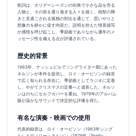
歌詞は、ホリデーシーズンの街角で小さな品を売る
人物と、その前を通り過ぎる人々を描く。祝祭の輝
きと見過ごされる孤独の対比を通じて、思いやりと
想像力を静かに促す内容だ。説明を控えた情景描写
が感情を呼び起こし、季節曲でありながら通年のメ
ッセージ性を備える点が評価されている。
歴史的背景
1963年、ナッシュビルでソングライター期にあった
ネルソンが本作を提供し、ロイ・オービソンの録音
で広く知られる存在に。季節曲としてラジオに定着
し、やがてクリスマスの定番へと成長した。ネルソ
ンはのちにセルフカバーを重ね、1979年のアルバム
版が温かなサウンドで決定的な評価を得た。
有名な演奏・映画での使用
代表的録音は、ロイ・オービソン（1963年シング
ル）とウィリー・ネルソン（1979年『Pretty 