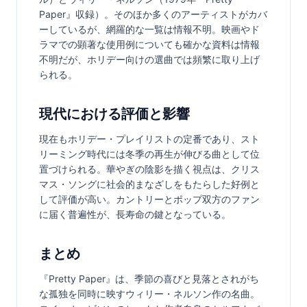
Paper』収録）。そのほか多くのアーティストがカバ
ーしているが、網羅的な一覧は情報不明。映画やド
ラマでの顕著な使用例についても確かな資料は情報
不明だが、ホリデー向けの選曲では頻繁に取り上げ
られる。
現代における評価と影響
現在もホリデー・プレイリストの定番であり、スト
リーミング時代には冬季の再生が伸びる曲として位
置づけられる。華やぎの陰影を描く視点は、クリス
マス・ソングに社会的まなざしをもたらした好例と
して評価が高い。カントリーとポップ双方のファン
に届く普遍性が、長寿命の鍵となっている。
まとめ
『Pretty Paper』は、季節の喜びと見落とされがち
な孤独を同時に映すウィリー・ネルソン作の名曲。