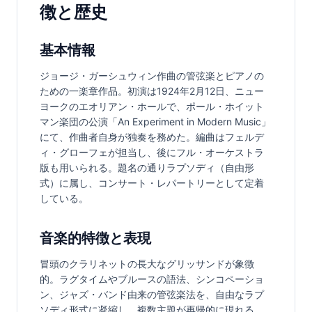
徴と歴史
基本情報
ジョージ・ガーシュウィン作曲の管弦楽とピアノの
ための一楽章作品。初演は1924年2月12日、ニュー
ヨークのエオリアン・ホールで、ポール・ホイット
マン楽団の公演「An Experiment in Modern Music」
にて、作曲者自身が独奏を務めた。編曲はフェルデ
ィ・グローフェが担当し、後にフル・オーケストラ
版も用いられる。題名の通りラプソディ（自由形
式）に属し、コンサート・レパートリーとして定着
している。
音楽的特徴と表現
冒頭のクラリネットの長大なグリッサンドが象徴
的。ラグタイムやブルースの語法、シンコペーショ
ン、ジャズ・バンド由来の管弦楽法を、自由なラプ
ソディ形式に凝縮し、複数主題が再帰的に現れる。