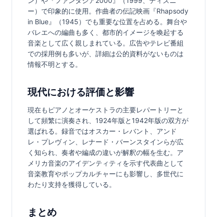
ン）や『ファンタジア2000』（1999、ディズニ
ー）で印象的に使用。作曲者の伝記映画『Rhapsody 
in Blue』（1945）でも重要な位置を占める。舞台や
バレエへの編曲も多く、都市的イメージを喚起する
音楽として広く親しまれている。広告やテレビ番組
での採用例も多いが、詳細は公的資料がないものは
情報不明とする。
現代における評価と影響
現在もピアノとオーケストラの主要レパートリーと
して頻繁に演奏され、1924年版と1942年版の双方が
選ばれる。録音ではオスカー・レバント、アンド
レ・プレヴィン、レナード・バーンスタインらが広
く知られ、奏者や編成の違いが解釈の幅を生む。ア
メリカ音楽のアイデンティティを示す代表曲として
音楽教育やポップカルチャーにも影響し、多世代に
わたり支持を獲得している。
まとめ