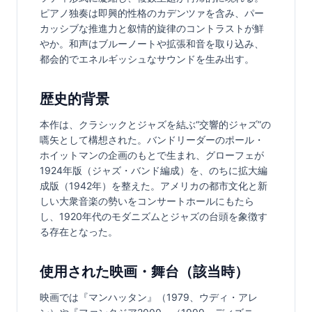
ピアノ独奏は即興的性格のカデンツァを含み、パー
カッシブな推進力と叙情的旋律のコントラストが鮮
やか。和声はブルーノートや拡張和音を取り込み、
都会的でエネルギッシュなサウンドを生み出す。
歴史的背景
本作は、クラシックとジャズを結ぶ“交響的ジャズ”の
嚆矢として構想された。バンドリーダーのポール・
ホイットマンの企画のもとで生まれ、グローフェが
1924年版（ジャズ・バンド編成）を、のちに拡大編
成版（1942年）を整えた。アメリカの都市文化と新
しい大衆音楽の勢いをコンサートホールにもたら
し、1920年代のモダニズムとジャズの台頭を象徴す
る存在となった。
使用された映画・舞台（該当時）
映画では『マンハッタン』（1979、ウディ・アレ